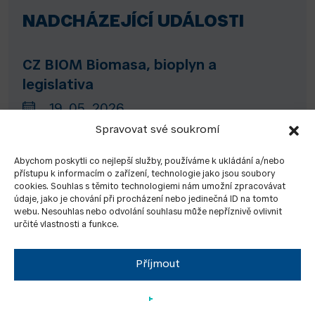
NADCHÁZEJÍCÍ UDÁLOSTI
CZ BIOM Biomasa, bioplyn a
legislativa
19. 05. 2026
Střítež u Jihlavy (ČR)
Spravovat své soukromí
Abychom poskytli co nejlepší služby, používáme k ukládání a/nebo
přístupu k informacím o zařízení, technologie jako jsou soubory
cookies. Souhlas s těmito technologiemi nám umožní zpracovávat
STAVBA-TEPLO-ENERGIE-Veletrh
údaje, jako je chování při procházení nebo jedinečná ID na tomto
úspor
webu. Nesouhlas nebo odvolání souhlasu může nepříznivě ovlivnit
určité vlastnosti a funkce.
04. 09. 2026 - 05. 09. 2026
Pardubice (ČR)
Příjmout