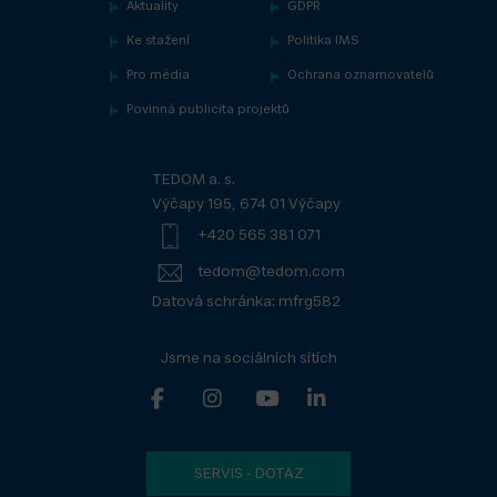
Aktuality
GDPR
Ke stažení
Politika IMS
Pro média
Ochrana oznamovatelů
Povinná publicita projektů
TEDOM a. s.
Výčapy 195, 674 01 Výčapy
+420 565 381 071
tedom@tedom.com
Datová schránka: mfrg582
Jsme na sociálních sítích
SERVIS - DOTAZ