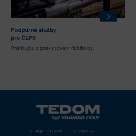
Podpůrné služby
En
pro ČEPS
pr
Profitujte z poskytování flexibility
Od
Skupina TEDOM
Kontakty