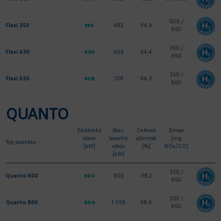
500 /
Flexi 350
354
482
94,9
650
250 /
Flexi 430
430
668
94,4
650
250 /
Flexi 530
528
738
94,3
650
QUANTO
Elektrický
Max.
Celková
Emise
výkon
tepelný
účinnost
[mg
Typ jednotky
[kW]
výkon
[%]
NOx/CO]
[kW]
250 /
Quanto 600
600
802
98,2
650
250 /
Quanto 800
800
1 059
98,4
650