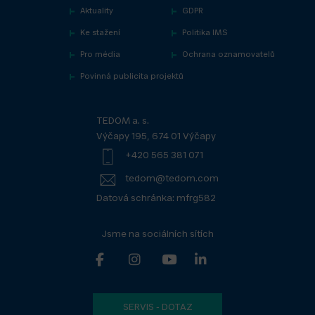
Aktuality
GDPR
Ke stažení
Politika IMS
Pro média
Ochrana oznamovatelů
Povinná publicita projektů
TEDOM a. s.
Výčapy 195, 674 01 Výčapy
+420 565 381 071
tedom@tedom.com
Datová schránka: mfrg582
Jsme na sociálních sítích
SERVIS - DOTAZ