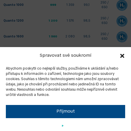
250 /
Quanto 1000
999
1 359
99,1
650
250 /
Quanto 1200
1 200
1 576
98,5
650
250 /
Quanto 1600
1 560
2 080
98,5
650
250 /
Quanto 1800
1 840
2 105
93,5
Spravovat své soukromí
650
250 /
Abychom poskytli co nejlepší služby, používáme k ukládání a/nebo
Quanto 2300
2 300
2 863
98,7
650
přístupu k informacím o zařízení, technologie jako jsou soubory
cookies. Souhlas s těmito technologiemi nám umožní zpracovávat
250 /
údaje, jako je chování při procházení nebo jedinečná ID na tomto
Quanto 3000
3 203
3 856
92,8
650
webu. Nesouhlas nebo odvolání souhlasu může nepříznivě ovlivnit
určité vlastnosti a funkce.
250 /
Quanto 4000
4 500
5 066
92,9
650
Příjmout