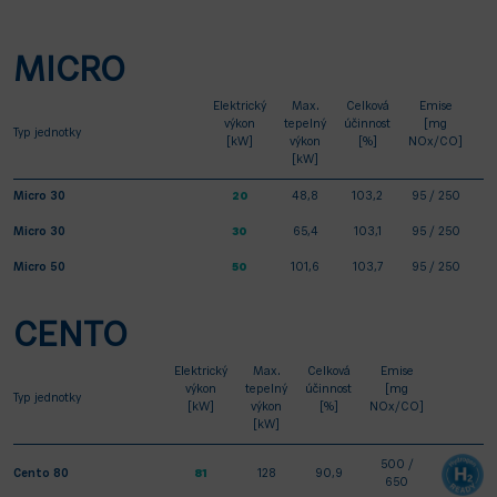
MICRO
Elektrický
Max.
Celková
Emise
výkon
tepelný
účinnost
[mg
Typ jednotky
[kW]
výkon
[%]
NOx/CO]
[kW]
Micro 30
20
48,8
103,2
95 / 250
Micro 30
30
65,4
103,1
95 / 250
Micro 50
50
101,6
103,7
95 / 250
CENTO
Elektrický
Max.
Celková
Emise
výkon
tepelný
účinnost
[mg
Typ jednotky
[kW]
výkon
[%]
NOx/CO]
[kW]
500 /
Cento 80
81
128
90,9
650