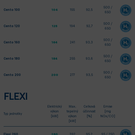
500 /
Cento 100
104
155
92,5
650
500 /
Cento 120
125
194
92,7
650
500 /
Cento 160
164
241
93,3
650
500 /
Cento 180
184
255
93,6
650
500 /
Cento 200
200
277
93,5
650
FLEXI
Elektrický
Max.
Celková
Emise
výkon
tepelný
účinnost
[mg
Typ jednotky
[kW]
výkon
[%]
NOx/CO]
[kW]
Flexi 260
260
392
95,2
95 / 250