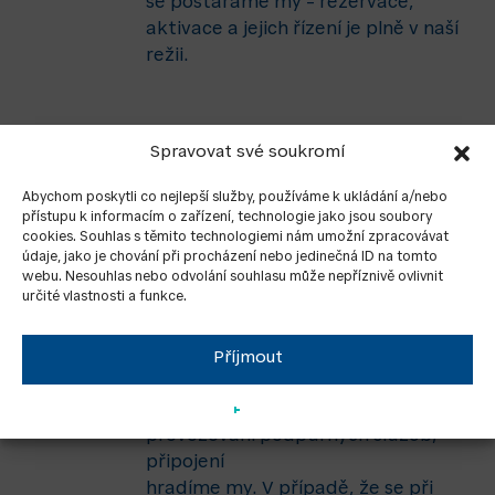
se postaráme my – rezervace,
aktivace a jejich řízení je plně v naší
režii.
Spravovat své soukromí
Spolupracujeme přímo
se společností ČEPS
Abychom poskytli co nejlepší služby, používáme k ukládání a/nebo
přístupu k informacím o zařízení, technologie jako jsou soubory
Jsme licencovaným provozovatelem
cookies. Souhlas s těmito technologiemi nám umožní zpracovávat
agregačního bloku certifikovaným u
údaje, jako je chování při procházení nebo jedinečná ID na tomto
společnosti ČEPS.
webu. Nesouhlas nebo odvolání souhlasu může nepříznivě ovlivnit
určité vlastnosti a funkce.
Příjmout
Náklady platíme my
Pokud splňujete podmínky pro
provozování podpůrných služeb,
připojení
hradíme my. V případě, že se při