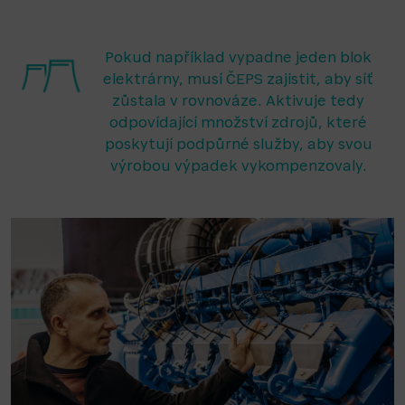
Pokud například vypadne jeden blok
elektrárny, musí ČEPS zajistit, aby síť
zůstala v rovnováze. Aktivuje tedy
odpovídající množství zdrojů, které
poskytují podpůrné služby, aby svou
výrobou výpadek vykompenzovaly.