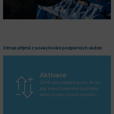
Zdroje příjmů z poskytování podpůrných služeb
Aktivace
ČEPS vám zaplatí za to, že do
pár minut změníte spotřebu
nebo výrobu svých zařízení.