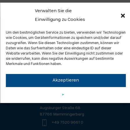
Verwalten Sie die
Einwilligung zu Cookies
Um den bestmöglichen Service zu bieten, verwenden wir Technologien
wie Cookies, um Geräteinformationen zu speichern und/oder darauf
zuzugreifen. Wenn Sie diesen Technologien zustimmen, können wir
Daten wie das Surfverhalten oder eine eindeutige ID auf dieser
Website verarbeiten. Wenn Sie der Einwilligung nicht zustimmen oder
Kontakt
Datenschutz
sie widerrufen, kann dies negative Auswirkungen auf bestimmte
Merkmale und Funktionen haben.
ISO-Zertifizierung
News
Downloads
Karriere
Akzeptieren
Allgemeine Geschäftsbedingungen
Allgemeine Einkaufsbedingunge
TEDOM Deutschland GmbH
Augsburger Straße 68
87766 Memmingerberg
+49 7520 9661 0