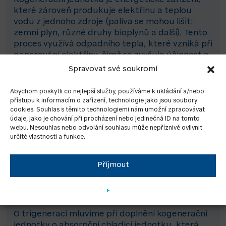
Kogenerační jednotka je energetické zařízení,
které zároveň produkuje elektřinu a teplou
vodu z jednoho zdroje (paliva se mohou lišit:
zemní plyn, různé druhy bioplynů a další). Tento
proces využívá odpadního tepla, které vzniká při
generování elektřiny, čímž se zvyšuje účinnost a
snižují energetické náklady. Kogenerační
Spravovat své soukromí
jednotky nacházejí uplatnění v mnoha
oblastech, kde pomáhají snižovat emise
Abychom poskytli co nejlepší služby, používáme k ukládání a/nebo
skleníkových plynů. Díky flexibilitě svého
přístupu k informacím o zařízení, technologie jako jsou soubory
cookies. Souhlas s těmito technologiemi nám umožní zpracovávat
provozu jsou navíc kogenerační jednotky klíčové
údaje, jako je chování při procházení nebo jedinečná ID na tomto
pro moderní energetiku, jelikož se dobře
webu. Nesouhlas nebo odvolání souhlasu může nepříznivě ovlivnit
doplňují s OZE.
určité vlastnosti a funkce.
Příjmout
Kogenerace technologie
Trigenerace
O trigeneraci mluvíme při doplnění kogenerační
jednotky o absorpční chladicí jednotku, která