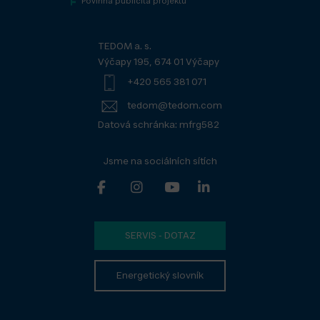
Povinná publicita projektů
TEDOM a. s.
Výčapy 195, 674 01 Výčapy
+420 565 381 071
tedom@tedom.com
Datová schránka: mfrg582
Jsme na sociálních sítích
SERVIS - DOTAZ
Energetický slovník