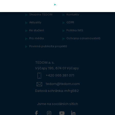
Skupina TEDOM
Kontakty
Aktuality
GDPR
Ke stažení
Politika IMS
Pro média
Ochrana oznamovatelů
Povinná publicita projektů
TEDOM a. s.
Výčapy 195, 674 01 Výčapy
+420 565 381 071
tedom@tedom.com
Datová schránka: mfrg582
Jsme na sociálních sítích