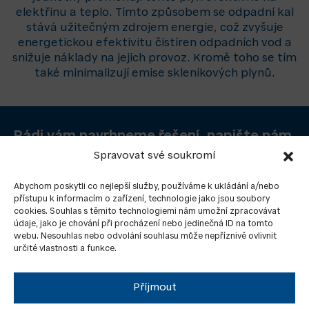
elektřinu a teplo. Tímto způsobem se odpadní kal
stává užitečným zdrojem energie, což zvyšuje
energetickou efektivitu čistíren odpadních vod a
snižuje náklady na jejich provoz. Kromě toho se tím
také minimalizují emise skleníkových plynů.
Rádi vám navrhneme řešení, napište nám.
Spravovat své soukromí
ZASLAT DOTAZ
Abychom poskytli co nejlepší služby, používáme k ukládání a/nebo
přístupu k informacím o zařízení, technologie jako jsou soubory
cookies. Souhlas s těmito technologiemi nám umožní zpracovávat
údaje, jako je chování při procházení nebo jedinečná ID na tomto
webu. Nesouhlas nebo odvolání souhlasu může nepříznivě ovlivnit
určité vlastnosti a funkce.
Příjmout