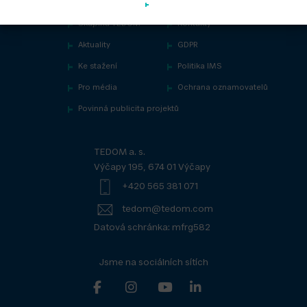
Skupina TEDOM
Kontakty
Aktuality
GDPR
Ke stažení
Politika IMS
Pro média
Ochrana oznamovatelů
Povinná publicita projektů
TEDOM a. s.
Výčapy 195, 674 01 Výčapy
+420 565 381 071
tedom@tedom.com
Datová schránka: mfrg582
Jsme na sociálních sítích