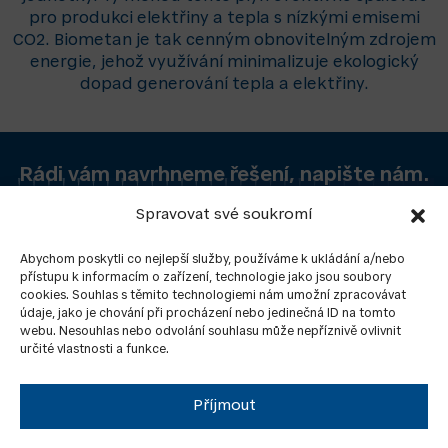
pro produkci elektřiny a tepla s nízkými emisemi
CO2. Biometan je tak cenným obnovitelným zdrojem
energie, jehož využívání minimalizuje ekologický
dopad generování tepla a elektřiny.
Rádi vám navrhneme řešení, napište nám.
Spravovat své soukromí
ZASLAT DOTAZ
Abychom poskytli co nejlepší služby, používáme k ukládání a/nebo
přístupu k informacím o zařízení, technologie jako jsou soubory
cookies. Souhlas s těmito technologiemi nám umožní zpracovávat
údaje, jako je chování při procházení nebo jedinečná ID na tomto
webu. Nesouhlas nebo odvolání souhlasu může nepříznivě ovlivnit
určité vlastnosti a funkce.
Příjmout