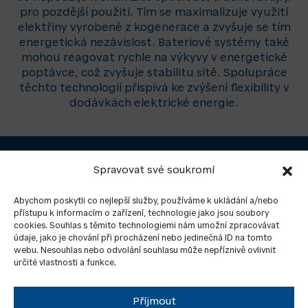
pro pozdější použití. Tím se maximalizuje využití
elektřiny vyrobené z kogenerace a zvyšuje se tím
energetická nezávislost. Bateriové systémy také
mohou reagovat rychle na výkyvy v energetické
poptávce, což zvyšuje stabilitu sítě. Spolupráce
těchto technologií přispívá ke zvýšení flexibility v
dodávkách elektrické energie.
Rádi vám navrhneme řešení, napište nám.
Spravovat své soukromí
ZASLAT DOTAZ
Abychom poskytli co nejlepší služby, používáme k ukládání a/nebo
přístupu k informacím o zařízení, technologie jako jsou soubory
cookies. Souhlas s těmito technologiemi nám umožní zpracovávat
údaje, jako je chování při procházení nebo jedinečná ID na tomto
webu. Nesouhlas nebo odvolání souhlasu může nepříznivě ovlivnit
určité vlastnosti a funkce.
Příjmout