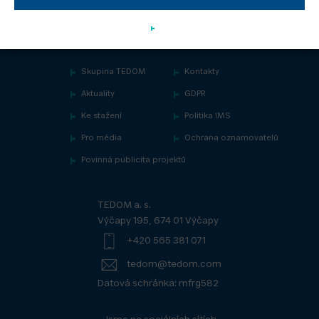
Skupina TEDOM
Kontakty
Aktuality
GDPR
Ke stažení
Politika IMS
Pro média
Ochrana oznamovatelů
Povinná publicita projektů
TEDOM a. s.
Výčapy 195, 674 01 Výčapy
+420 565 381 071
tedom@tedom.com
Datová schránka: mfrg582