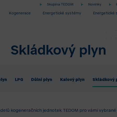
Skupina TEDOM
Novinky
Kogenerace
Energetické systémy
Energetické 
Skládkový plyn
plyn
LPG
Důlní plyn
Kalový plyn
Skládkový 
odelů kogeneračních jednotek TEDOM pro vámi vybrané pa