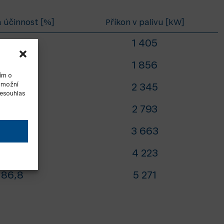
 účinnost [%]
Příkon v palivu [kW]
86,3
1 405
86,4
1 856
ím o
 umožní
89,0
2 345
Nesouhlas
89,0
2 793
89,0
3 663
87,2
4 223
86,8
5 271