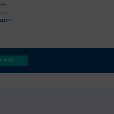
ter.
ktu.
nažery
.
T DOTAZ