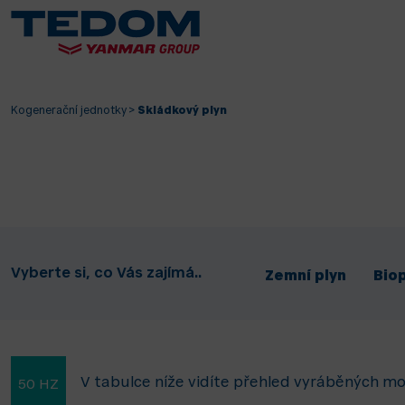
Kogenerační jednotky
>
Skládkový plyn
Vyberte si, co Vás zajímá..
Zemní plyn
Bio
V tabulce níže vidíte přehled vyráběných m
50 HZ