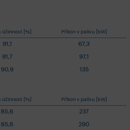
 účinnost [%]
Příkon v palivu [kW]
91,1
67,3
91,7
97,1
90,9
135
 účinnost [%]
Příkon v palivu [kW]
85,6
237
85,6
290