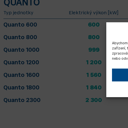
QUANTO
Typ jednotky
Elektrický výkon [kW]
Quanto 600
600
Quanto 800
800
Abychom p
zařízení,
Quanto 1000
999
zpracováv
nebo odvo
Quanto 1200
1 200
Quanto 1600
1 560
Quanto 1800
1 840
Quanto 2300
2 300