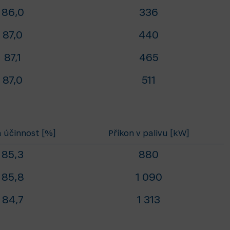
86,0
336
87,0
440
87,1
465
87,0
511
 účinnost [%]
Příkon v palivu [kW]
85,3
880
85,8
1 090
84,7
1 313