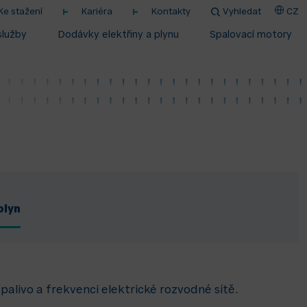
Ke stažení
Kariéra
Kontakty
Vyhledat
CZ
služby
Dodávky elektřiny a plynu
Spalovací motory
plyn
livo a frekvenci elektrické rozvodné sítě.