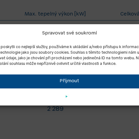
Max. tepelný výkon [kW]
Celková
613
Spravovat své soukromí
803
oskytli co nejlepší služby, používáme k ukládání a/nebo přístupu k informac
 technologie jako jsou soubory cookies. Souhlas s těmito technologiemi nám
1 089
at údaje, jako je chování při procházení nebo jedinečná ID na tomto webu. 
lání souhlasu může nepříznivě ovlivnit určité vlastnosti a funkce.
1 285
Příjmout
1 699
1 840
2 289