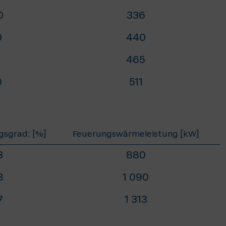
0
336
0
440
1
465
0
511
sgrad: [%]
Feuerungswärmeleistung [kW]
3
880
8
1 090
7
1 313