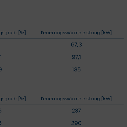
sgrad: [%]
Feuerungswärmeleistung [kW]
1
67,3
7
97,1
9
135
sgrad: [%]
Feuerungswärmeleistung [kW]
6
237
6
290