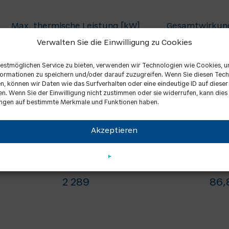
Max. thermische Leistung [kW]
Gesamtwirkung
Verwalten Sie die Einwilligung zu Cookies
613
86,
estmöglichen Service zu bieten, verwenden wir Technologien wie Cookies, 
803
86,
ormationen zu speichern und/oder darauf zuzugreifen. Wenn Sie diesen Tec
, können wir Daten wie das Surfverhalten oder eine eindeutige ID auf diese
1 089
89,
en. Wenn Sie der Einwilligung nicht zustimmen oder sie widerrufen, kann dies
ngen auf bestimmte Merkmale und Funktionen haben.
1 285
89,
Akzeptieren
1 699
89,
1 840
87,
2 289
86,