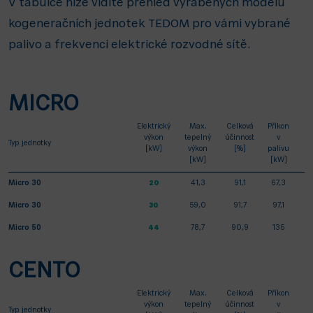
V tabulce níže vidíte přehled vyráběných modelů
kogeneračních jednotek TEDOM pro vámi vybrané
palivo a frekvenci elektrické rozvodné sítě.
MICRO
Elektrický
Max.
Celková
Příkon
výkon
tepelný
účinnost
v
Typ jednotky
[kW]
výkon
[%]
palivu
[kW]
[kW]
Micro 30
20
41,3
91,1
67,3
Micro 30
30
59,0
91,7
97,1
Micro 50
44
78,7
90,9
135
CENTO
Elektrický
Max.
Celková
Příkon
výkon
tepelný
účinnost
v
Typ jednotky