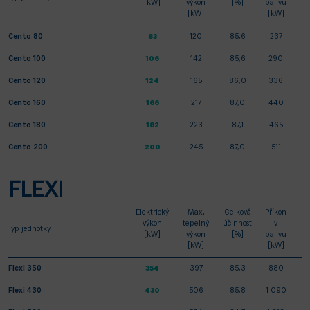
[kW]
výkon
[%]
palivu
[kW]
[kW]
Cento 80
83
120
85,6
237
Cento 100
106
142
85,6
290
Cento 120
124
165
86,0
336
Cento 160
166
217
87,0
440
Cento 180
182
223
87,1
465
Cento 200
200
245
87,0
511
FLEXI
Elektrický
Max.
Celková
Příkon
výkon
tepelný
účinnost
v
Typ jednotky
[kW]
výkon
[%]
palivu
[kW]
[kW]
Flexi 350
354
397
85,3
880
Flexi 430
430
506
85,8
1 090