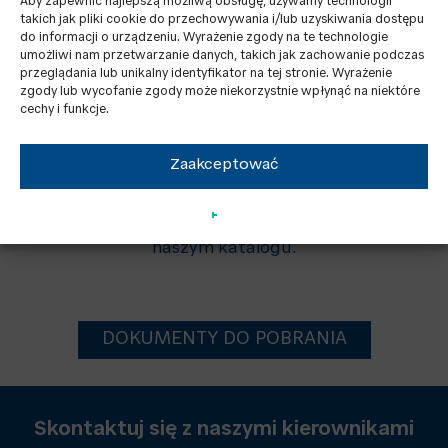
Aby zapewnić najlepszą możliwą obsługę, używamy technologii
Quanto 1800
1 840
1 840
87,2
4 223
takich jak pliki cookie do przechowywania i/lub uzyskiwania dostępu
do informacji o urządzeniu. Wyrażenie zgody na te technologie
Quanto 2300
2 300
2 289
86,8
5 271
umożliwi nam przetwarzanie danych, takich jak zachowanie podczas
przeglądania lub unikalny identyfikator na tej stronie. Wyrażenie
zgody lub wycofanie zgody może niekorzystnie wpłynąć na niektóre
cechy i funkcje.
Wartości podane w tabeli mają charakter wyłącznie
Zaakceptować
informacyjny.
Szczegółowe parametry techniczne dostępne są w
naszym katalogu.
DOKUMENTY DO POBRANIA
Skontaktuj się z naszymi kierownikami