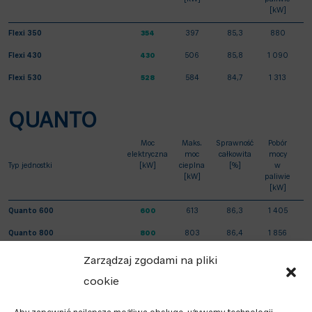
[kW]
paliwie
[kW]
Flexi 350
354
397
85,3
880
Flexi 430
430
506
85,8
1 090
Flexi 530
528
584
84,7
1 313
QUANTO
Moc
Maks.
Sprawność
Pobór
elektryczna
moc
całkowita
mocy
Typ jednostki
[kW]
cieplna
[%]
w
[kW]
paliwie
[kW]
Quanto 600
600
613
86,3
1 405
Quanto 800
800
803
86,4
1 856
Quanto 1000
999
1 089
89,0
2 345
Zarządzaj zgodami na pliki
Quanto 1200
1 200
1 285
89,0
2 793
cookie
Quanto 1600
1 560
1 699
89,0
3 663