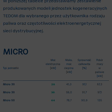
W poniższej tabelce przedstawiamy zestawienie
produkowanych modeli jednostek kogeneracyjnych
TEDOM dla wybranego przez użytkownika rodzaju
paliwa oraz częstotliwości elektroenergetycznej
sieci dystrybucyjnej.
MICRO
Moc
Maks.
Sprawność
Pobór
elektryczna
moc
całkowita
mocy
Typ jednostki
[kW]
cieplna
[%]
w
[kW]
paliwie
[kW]
Micro 30
20
41,3
91,1
67,3
Micro 30
30
59,0
91,7
97,1
Micro 50
44
78,7
90,9
135