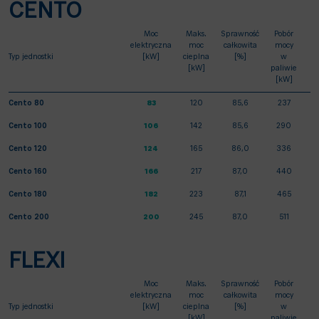
CENTO
Moc
Maks.
Sprawność
Pobór
elektryczna
moc
całkowita
mocy
Typ jednostki
[kW]
cieplna
[%]
w
[kW]
paliwie
[kW]
Cento 80
83
120
85,6
237
Cento 100
106
142
85,6
290
Cento 120
124
165
86,0
336
Cento 160
166
217
87,0
440
Cento 180
182
223
87,1
465
Cento 200
200
245
87,0
511
FLEXI
Moc
Maks.
Sprawność
Pobór
elektryczna
moc
całkowita
mocy
Typ jednostki
[kW]
cieplna
[%]
w