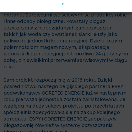
podgrzewana a następnie rozkładana. W wyniku
tego procesu powstaje biogaz z dużą zawartością
metanu. Surowcami wejściowymi są produkty rolne
i inne odpady biologiczne. Powstały biogaz,
oczyszczony z niepożądanych zanieczyszczeń,
takich jak woda czy dwutlenek siarki, służy jako
paliwo do jednostki kogeneracyjnej. Dzięki dużym
pojemnościom magazynowym, eksploatacja
jednostki kogeneracyjnej jest możliwa 24 godziny na
dobę, z niewielkimi przerwami serwisowymi w ciągu
roku.
Sam projekt rozpoczął się w 2016 roku. Dzięki
pośrednictwu naszego belgijskiego partnera ESPY i
podwykonawcy CORETEC ENERGIE już w następnym
roku pierwsza jednostka została zainstalowana. Ze
względu na duży sukces projektu po trzech latach
spółdzielnia zdecydowała się na zakup kolejnego
agregatu. ESPY i CORETEC ENERGIE zaopatrzyły
biogazownię również w systemy oczyszczania