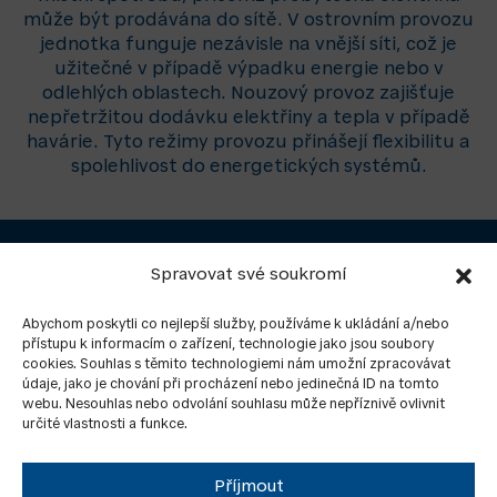
může být prodávána do sítě. V ostrovním provozu
jednotka funguje nezávisle na vnější síti, což je
užitečné v případě výpadku energie nebo v
odlehlých oblastech. Nouzový provoz zajišťuje
nepřetržitou dodávku elektřiny a tepla v případě
havárie. Tyto režimy provozu přinášejí flexibilitu a
spolehlivost do energetických systémů.
Rádi vám navrhneme řešení, napište nám.
Spravovat své soukromí
ZASLAT DOTAZ
Abychom poskytli co nejlepší služby, používáme k ukládání a/nebo
přístupu k informacím o zařízení, technologie jako jsou soubory
cookies. Souhlas s těmito technologiemi nám umožní zpracovávat
údaje, jako je chování při procházení nebo jedinečná ID na tomto
webu. Nesouhlas nebo odvolání souhlasu může nepříznivě ovlivnit
určité vlastnosti a funkce.
Příjmout