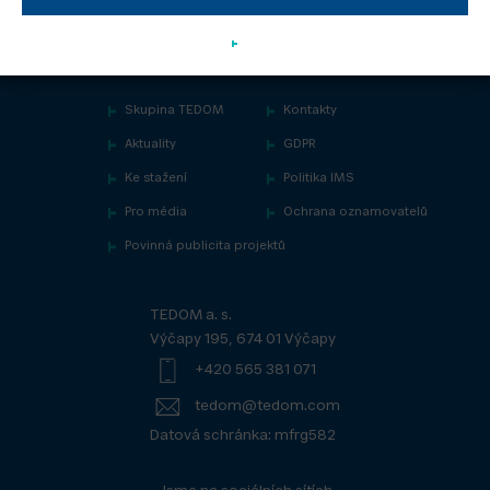
Skupina TEDOM
Kontakty
Aktuality
GDPR
Ke stažení
Politika IMS
Pro média
Ochrana oznamovatelů
Povinná publicita projektů
TEDOM a. s.
Výčapy 195, 674 01 Výčapy
+420 565 381 071
tedom@tedom.com
Datová schránka: mfrg582