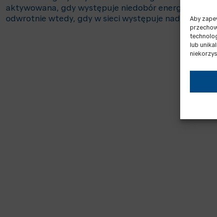
aktywowana, gdy występuje niedobór energii elektrycz
odwrotnie wtedy, gdy w sieci występuje nadwyżka ener
Aby zapew
przechowy
technolo
lub unika
niekorzys