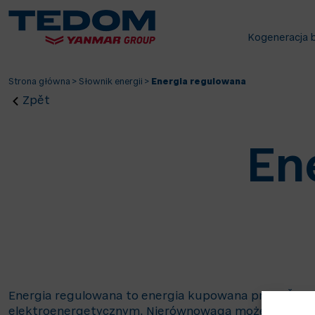
Kogeneracja 
Strona główna
>
Słownik energii
>
Energia regulowana
Zpět
En
Energia regulowana to energia kupowana przez ČEPS
elektroenergetycznym. Nierównowaga może wynikać z 