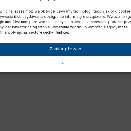
nej i istnieje potrzeba, na przykład, zwiększenia moc
gii elektrycznej i istnieje potrzeba zmniejszenia mocy 
nić najlepszą możliwą obsługę, używamy technologii takich jak pliki cookie
wania i/lub uzyskiwania dostępu do informacji o urządzeniu. Wyrażenie zg
gie umożliwi nam przetwarzanie danych, takich jak zachowanie podczas prz
lny identyfikator na tej stronie. Wyrażenie zgody lub wycofanie zgody może
tnie wpłynąć na niektóre cechy i funkcje.
Zaakceptować