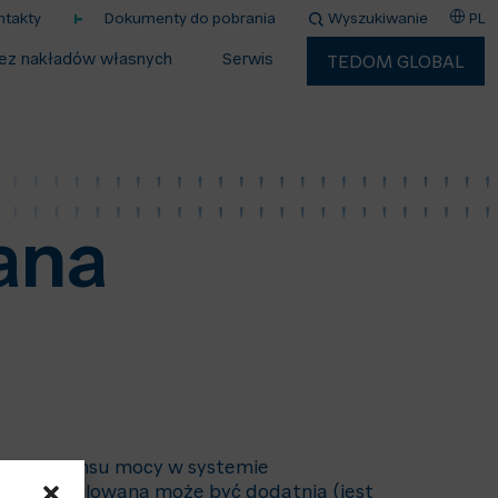
ntakty
Dokumenty do pobrania
Wyszukiwanie
PL
ez nakładów własnych
Serwis
TEDOM GLOBAL
ana
ania bilansu mocy w systemie
ergia regulowana może być dodatnia (jest