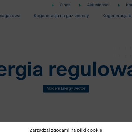
O nas
Aktualności
Ko
biogazowa
Kogeneracja na gaz ziemny
Kogeneracja b
ergia regulow
Modern Energy Sector
 od zarejestrowanych uczestników rynku w celu utrzym
Zarządzaj zgodami na pliki cookie
różnic w całkowitych dostawach i zużyciu w sieci. En