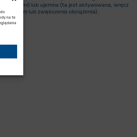
y elektrowni) lub ujemna (ta jest aktywowana, wręcz
elektrowni lub zwiększenia obciążenia).
 do
ody na te
eglądania