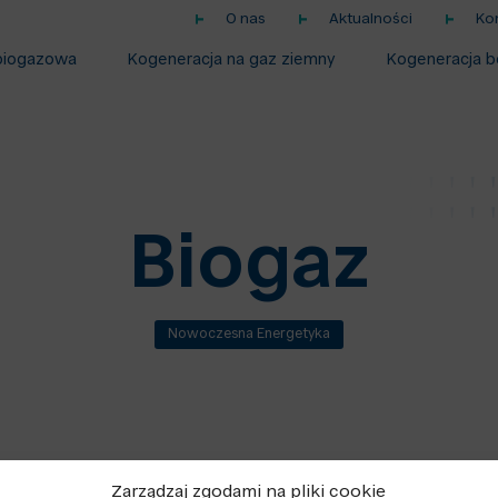
O nas
Aktualności
Ko
biogazowa
Kogeneracja na gaz ziemny
Kogeneracja b
Biogaz
Nowoczesna Energetyka
k kogeneracyjnych. Powstaje w biogazowniach poprzez 
Zarządzaj zgodami na pliki cookie
jne są w stanie efektywnie wykorzystywać ten pierwot