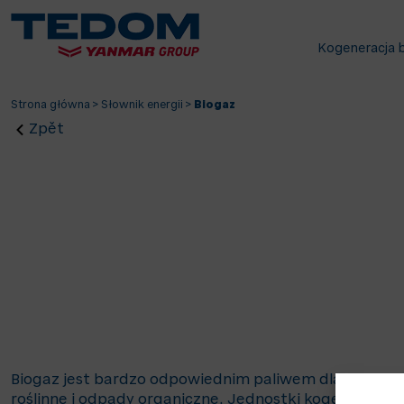
Kogeneracja 
Strona główna
>
Słownik energii
>
Biogaz
Zpět
Biogaz jest bardzo odpowiednim paliwem dla jednoste
roślinne i odpady organiczne. Jednostki kogeneracy