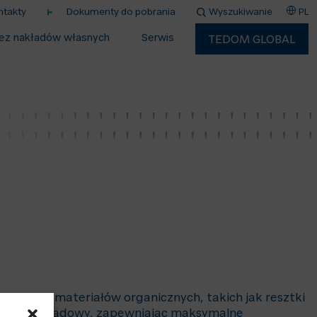
ntakty
Dokumenty do pobrania
Wyszukiwanie
PL
ez nakładów własnych
Serwis
TEDOM GLOBAL
rozkład materiałów organicznych, takich jak resztki
nie gaz odpadowy, zapewniając maksymalne