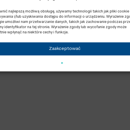
emisję CO2 i zanieczyszczeń. Biogaz jest kluczowym el
dpadów organicznych. Przyczynia się tym samym do och
nić najlepszą możliwą obsługę, używamy technologii takich jak pliki cookie
wania i/lub uzyskiwania dostępu do informacji o urządzeniu. Wyrażenie zg
gie umożliwi nam przetwarzanie danych, takich jak zachowanie podczas prz
lny identyfikator na tej stronie. Wyrażenie zgody lub wycofanie zgody może
tnie wpłynąć na niektóre cechy i funkcje.
Zaakceptować