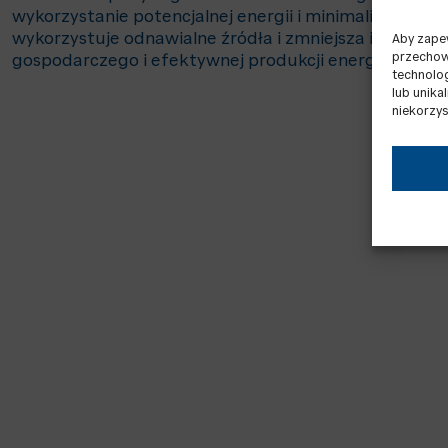
wykorzystanie potencjalnej energii i minimalizując 
wykorzystuje odnawialne źródła i zmniejsza ilość o
Aby zapew
przechowy
gospodarczego i efektywnej produkcji energii.
technolo
lub unika
niekorzys