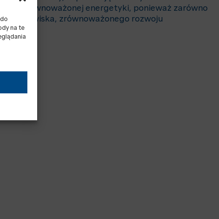
ementem zrównoważonej energetyki, ponieważ zarówno
rony środowiska, zrównoważonego rozwoju
 do
ody na te
eglądania