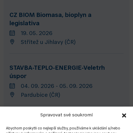
CZ BIOM Biomasa, bioplyn a
legislativa
19. 05. 2026
Střítež u Jihlavy (ČR)
STAVBA-TEPLO-ENERGIE-Veletrh
úspor
04. 09. 2026 - 05. 09. 2026
Pardubice (ČR)
Spravovat své soukromí
Heat and power fair
Abychom poskytli co nejlepší služby, používáme k ukládání a/nebo
06. 10. 2026 - 08. 10. 2026