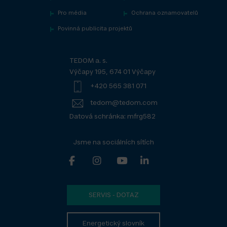
Pro média
Ochrana oznamovatelů
Povinná publicita projektů
TEDOM a. s.
Výčapy 195, 674 01 Výčapy
+420 565 381 071
tedom@tedom.com
Datová schránka: mfrg582
Jsme na sociálních sítích
SERVIS - DOTAZ
Energetický slovník