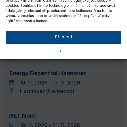
přístupu k informacím o zařízení, technologie jako jsou soubory
(Nizozemsko)
cookies. Souhlas s těmito technologiemi nám umožní zpracovávat
údaje, jako je chování při procházení nebo jedinečná ID na tomto
webu. Nesouhlas nebo odvolání souhlasu může nepříznivě ovlivnit
určité vlastnosti a funkce.
Ecomondo
Příjmout
03. 11. 2026 - 06. 11. 2026
Rimini (Itálie)
Energy Decentral Hannover
10. 11. 2026 - 13. 11. 2026
Hannover (Německo)
GET Nord
19. 11. 2026 - 21. 11. 2026