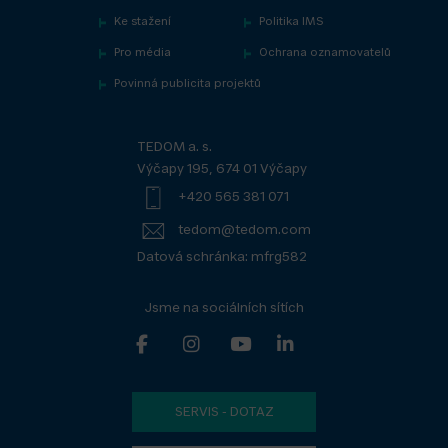
Ke stažení
Politika IMS
Pro média
Ochrana oznamovatelů
Povinná publicita projektů
TEDOM a. s.
Výčapy 195, 674 01 Výčapy
+420 565 381 071
tedom@tedom.com
Datová schránka: mfrg582
Jsme na sociálních sítích
SERVIS - DOTAZ