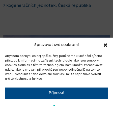
7 kogeneračních jednotek, Česká republika
Spravovat své soukromí
Abychom poskytli co nejlepší služby, používáme k ukládání a/nebo
přístupu k informacím o zařízení, technologie jako jsou soubory
cookies. Souhlas s těmito technologiemi nám umožní zpracovávat
údaje, jako je chování při procházení nebo jedinečná ID na tomto
webu. Nesouhlas nebo odvolání souhlasu může nepříznivě ovlivnit
určité vlastnosti a funkce.
Příjmout
VYUŽITÍ BIOLOGICKÉHO ODPADU S POZITIVNÍM