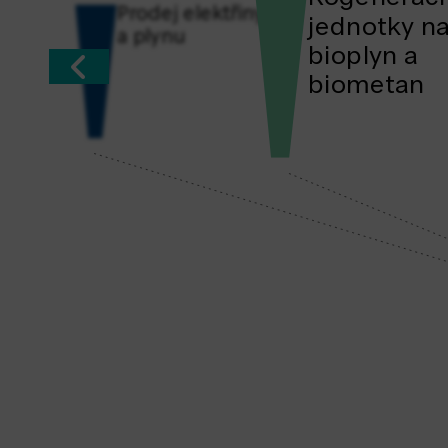
Prodej elektřiny
jednotky n
a plynu
bioplyn a
biometan