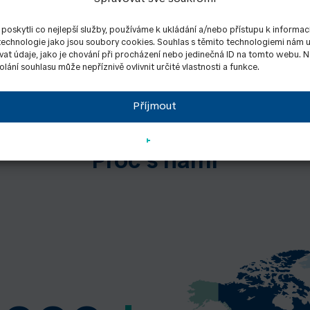
oskytli co nejlepší služby, používáme k ukládání a/nebo přístupu k informac
jem o moderní
Mám zájem o ko
 technologie jako jsou soubory cookies. Souhlas s těmito technologiemi nám
at údaje, jako je chování při procházení nebo jedinečná ID na tomto webu. 
tický systém
energetické řeše
lání souhlasu může nepříznivě ovlivnit určité vlastnosti a funkce.
Příjmout
Proč s námi