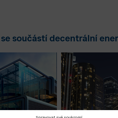
 se součástí decentrální ener
Spravovat své soukromí