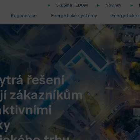
Skupina TEDOM
Novinky
Kogenerace
Energetické systémy
Energetické 
ytrá řešení
í zákazníkům
aktivními
ky