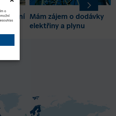
ím o
mplexní
Mám zájem o dodávky
 umožní
Nesouhlas
ní
elektřiny a plynu