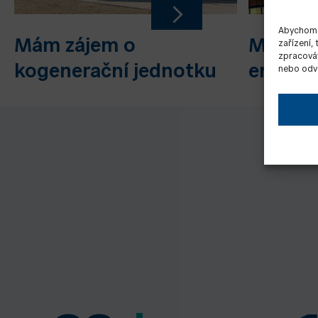
Abychom p
Mám zájem o
Mám zá
zařízení,
zpracováv
kogenerační jednotku
energe
nebo odvo