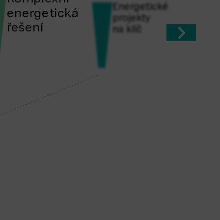
Energetické
energetická
projekty
řešení
na klíč