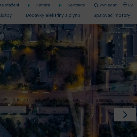
Ke stažení
Kariéra
Kontakty
Vyhledat
CZ
služby
Dodávky elektřiny a plynu
Spalovací motory