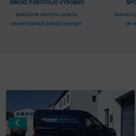
ŠIROKÉ PORTFOLIO VÝROBKŮ
SPO
Nabízíme pestrou paletu
Servisní
decentrálních zdrojů energie.
ve v