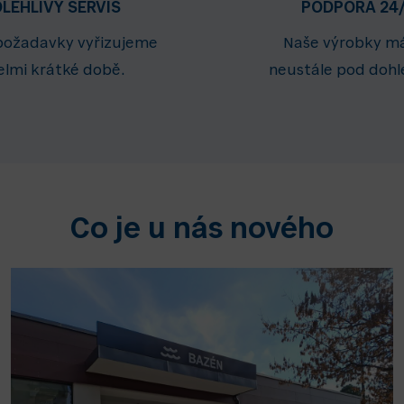
LEHLIVÝ SERVIS
PODPORA 24
 požadavky vyřizujeme
Naše výrobky 
elmi krátké době.
neustále pod doh
Co je u nás nového