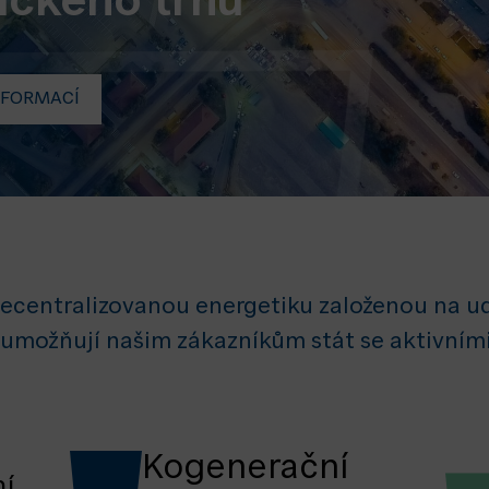
ického trhu
NFORMACÍ
centralizovanou energetiku založenou na udrži
y umožňují našim zákazníkům stát se aktivním
Kogenerační
í