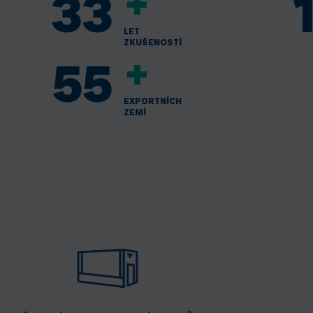
+
33
LET
ZKUŠENOSTÍ
+
55
EXPORTNÍCH
ZEMÍ