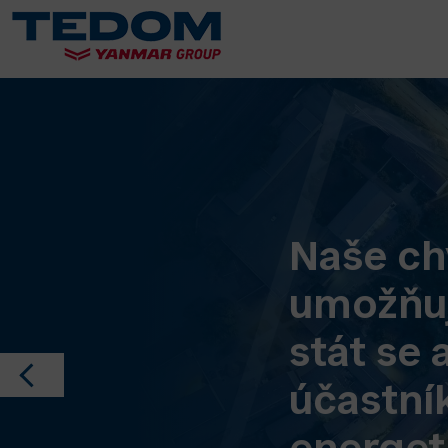
Naše ch
umožňuj
stát se 
účastní