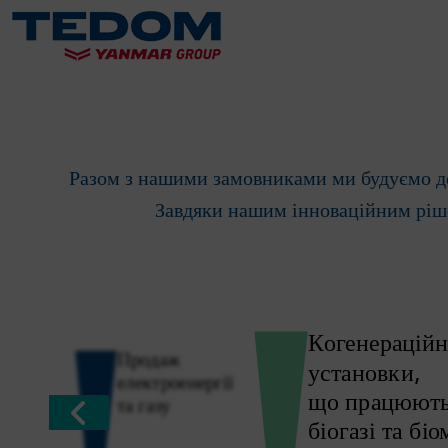
для дец
Разом з нашими замовниками ми будуємо дец
Завдяки нашим інноваційним ріш
Когенераційн
Продаж
установки,
електроенергії
що працюють
та газу
біогазі та біо