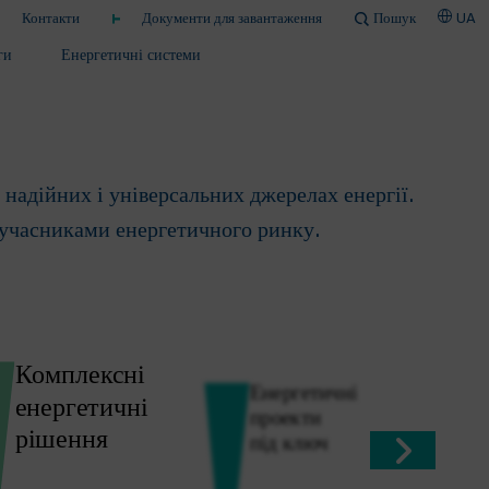
Контакти
Документи для завантаження
Пошук
UA
ергетики
ги
Енергетичні системи
надійних і універсальних джерелах енергії.
учасниками енергетичного ринку.
Комплексні
Енергетичні
енергетичні
проекти
рішення
під ключ