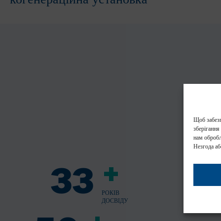
когенераційна установка
Щоб забезп
зберігання
нам обробл
Незгода аб
+
33
РОКІВ
ДОСВІДУ