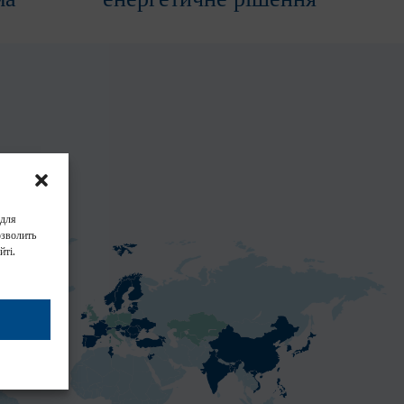
ма
енергетичне рішення
 для
озволить
йті.