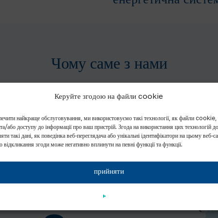
енергетична систе
Чому саме з нами
Керуйте згодою на файли cookie
ечити найкраще обслуговування, ми використовуємо такі технології, як файли cookie,
 та/або доступу до інформації про ваш пристрій. Згода на використання цих технологій д
яти такі дані, як поведінка веб-переглядача або унікальні ідентифікатори на цьому веб-са
о відкликання згоди може негативно вплинути на певні функції та функції.
+
1000
прийняти
СПІВРОБІТНИКІВ
TEDOM