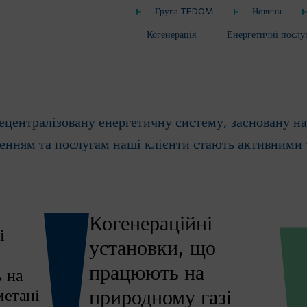
Група TEDOM
Новини
ентралізованої ен
Когенерація
Енергетичні послу
ентралізовану енергетичну систему, засновану на 
енням та послугам наші клієнти стають активними 
Когенераційні
і
установки, що
працюють на
 на
метані
природному газі