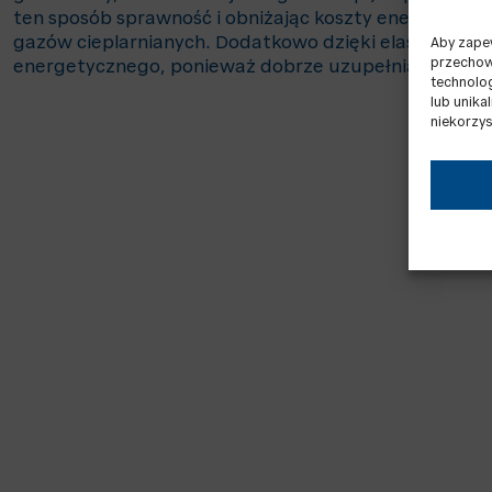
ten sposób sprawność i obniżając koszty energetyczn
gazów cieplarnianych. Dodatkowo dzięki elastycznośc
Aby zapew
przechowy
energetycznego, ponieważ dobrze uzupełniają się z o
technolo
lub unika
niekorzys