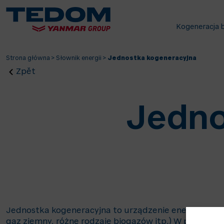
Kogeneracja 
Strona główna
>
Słownik energii
>
Jednostka kogeneracyjna
Zpět
Jedno
Jednostka kogeneracyjna to urządzenie energetyczne,
gaz ziemny, różne rodzaje biogazów itp.) W procesie