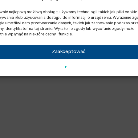
e. Jednostki kogeneracyjne znajdują zastosowanie w w
i swojego działania, jednostki kogeneracyjne mają kl
nić najlepszą możliwą obsługę, używamy technologii takich jak pliki cookie
wania i/lub uzyskiwania dostępu do informacji o urządzeniu. Wyrażenie zg
dnawialnymi źródłami energii.
gie umożliwi nam przetwarzanie danych, takich jak zachowanie podczas prz
lny identyfikator na tej stronie. Wyrażenie zgody lub wycofanie zgody może
tnie wpłynąć na niektóre cechy i funkcje.
Zaakceptować