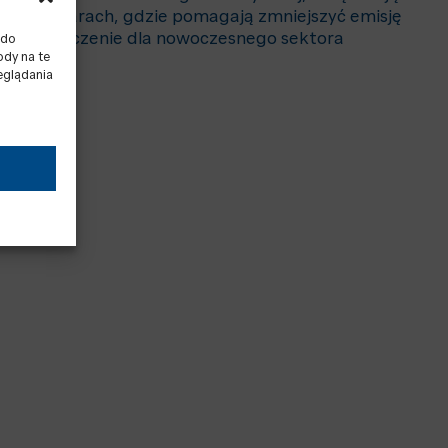
ielu obszarach, gdzie pomagają zmniejszyć emisję
uczowe znaczenie dla nowoczesnego sektora
 do
ody na te
eglądania