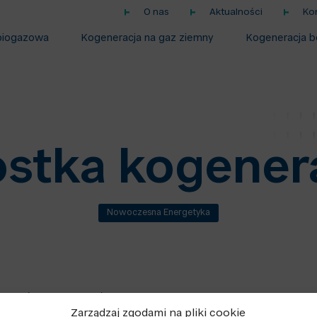
O nas
Aktualności
Ko
biogazowa
Kogeneracja na gaz ziemny
Kogeneracja b
stka kogener
Nowoczesna Energetyka
 które jednocześnie wytwarza energię elektryczną i ci
Zarządzaj zgodami na pliki cookie
 tym wykorzystuje się ciepło odpadowe powstające podc