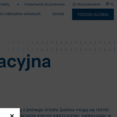
ntakty
Dokumenty do pobrania
Wyszukiwanie
PL
ez nakładów własnych
Serwis
TEDOM GLOBAL
acyjna
epłą wodę z jednego źródła (paliwa mogą się różnić:
zas wytwarzania energii elektrycznej, zwiększając w