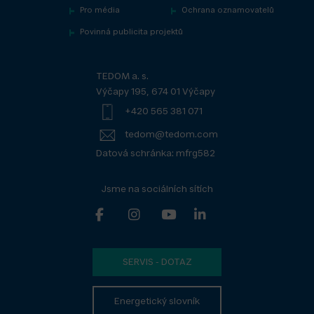
Pro média
Ochrana oznamovatelů
Povinná publicita projektů
TEDOM a. s.
Výčapy 195, 674 01 Výčapy
+420 565 381 071
tedom@tedom.com
Datová schránka: mfrg582
Jsme na sociálních sítích
SERVIS - DOTAZ
Energetický slovník