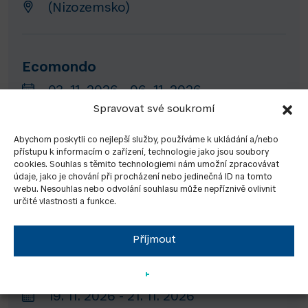
(Nizozemsko)
Ecomondo
03. 11. 2026 - 06. 11. 2026
Spravovat své soukromí
Rimini (Itálie)
Abychom poskytli co nejlepší služby, používáme k ukládání a/nebo
přístupu k informacím o zařízení, technologie jako jsou soubory
cookies. Souhlas s těmito technologiemi nám umožní zpracovávat
Energy Decentral Hannover
údaje, jako je chování při procházení nebo jedinečná ID na tomto
webu. Nesouhlas nebo odvolání souhlasu může nepříznivě ovlivnit
10. 11. 2026 - 13. 11. 2026
určité vlastnosti a funkce.
Hannover (Německo)
Příjmout
GET Nord
19. 11. 2026 - 21. 11. 2026