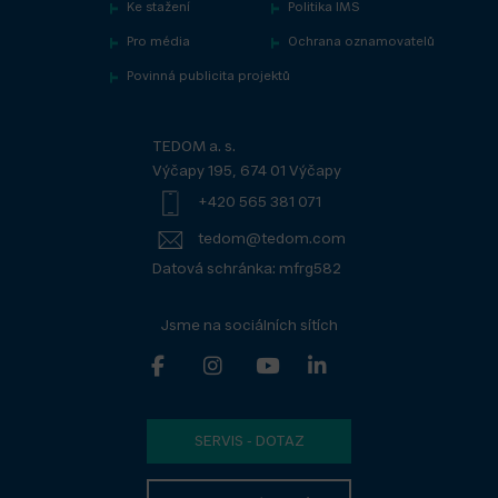
Ke stažení
Politika IMS
Pro média
Ochrana oznamovatelů
Povinná publicita projektů
TEDOM a. s.
Výčapy 195, 674 01 Výčapy
+420 565 381 071
tedom@tedom.com
Datová schránka: mfrg582
Jsme na sociálních sítích
SERVIS - DOTAZ