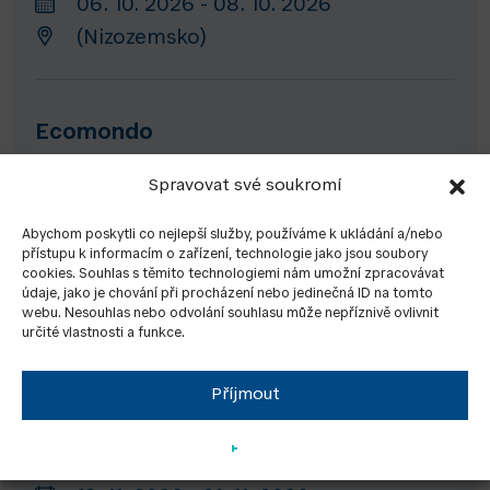
06. 10. 2026 - 08. 10. 2026
(Nizozemsko)
Ecomondo
03. 11. 2026 - 06. 11. 2026
Spravovat své soukromí
Rimini (Itálie)
Abychom poskytli co nejlepší služby, používáme k ukládání a/nebo
přístupu k informacím o zařízení, technologie jako jsou soubory
cookies. Souhlas s těmito technologiemi nám umožní zpracovávat
Energy Decentral Hannover
údaje, jako je chování při procházení nebo jedinečná ID na tomto
webu. Nesouhlas nebo odvolání souhlasu může nepříznivě ovlivnit
10. 11. 2026 - 13. 11. 2026
určité vlastnosti a funkce.
Hannover (Německo)
Příjmout
GET Nord