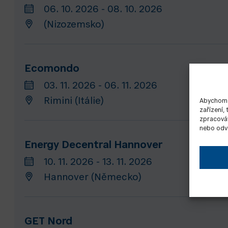
06. 10. 2026 - 08. 10. 2026
(Nizozemsko)
Ecomondo
03. 11. 2026 - 06. 11. 2026
Rimini (Itálie)
Abychom p
zařízení,
zpracováv
nebo odvo
Energy Decentral Hannover
10. 11. 2026 - 13. 11. 2026
Hannover (Německo)
GET Nord