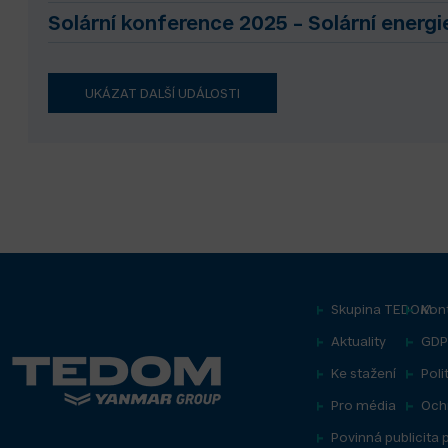
Solární konference 2025 – Solární energ
UKÁZAT DALŠÍ UDÁLOSTI
Skupina TEDOM
Kon
Aktuality
GDP
Ke stažení
Poli
Pro média
Och
Povinná publicita 