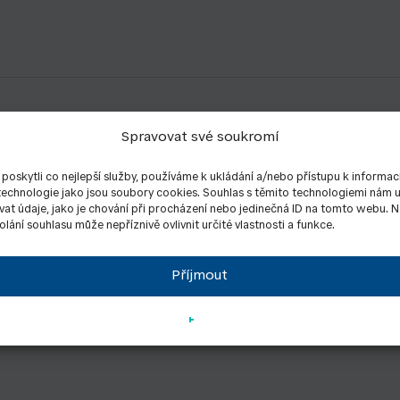
Spravovat své soukromí
oskytli co nejlepší služby, používáme k ukládání a/nebo přístupu k informac
 technologie jako jsou soubory cookies. Souhlas s těmito technologiemi nám
at údaje, jako je chování při procházení nebo jedinečná ID na tomto webu. 
lání souhlasu může nepříznivě ovlivnit určité vlastnosti a funkce.
Příjmout