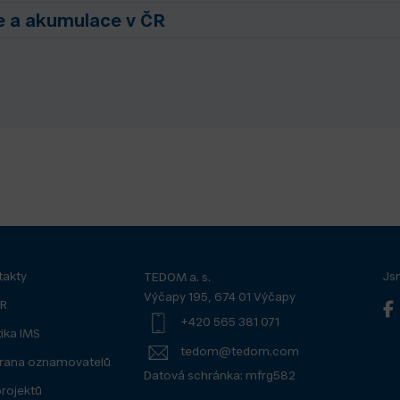
ie a akumulace v ČR
takty
Js
TEDOM a. s.
Výčapy 195, 674 01 Výčapy
R
+420 565 381 071
tika IMS
tedom@tedom.com
rana oznamovatelů
Datová schránka: mfrg582
projektů