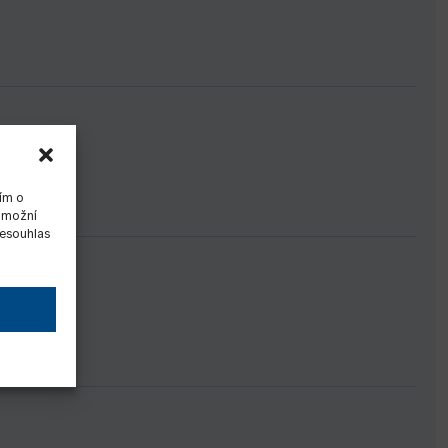
ím o
 umožní
Nesouhlas