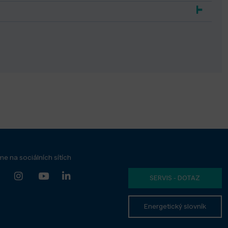
me na sociálních sítích
SERVIS - DOTAZ
Energetický slovník