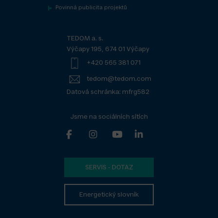
Povinná publicita projektů
TEDOM a. s.
Výčapy 195, 674 01 Výčapy
+420 565 381 071
tedom@tedom.com
Datová schránka: mfrg582
Jsme na sociálních sítích
SERVIS - DOTAZ
Energetický slovník