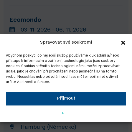
Ecomondo
03. 11. 2026 - 06. 11. 2026
Rimini (Itálie)
Spravovat své soukromí
Abychom poskytli co nejlepší služby, používáme k ukládání a/nebo
přístupu k informacím o zařízení, technologie jako jsou soubory
Energy Decentral Hannover
cookies. Souhlas s těmito technologiemi nám umožní zpracovávat
údaje, jako je chování při procházení nebo jedinečná ID na tomto
10. 11. 2026 - 13. 11. 2026
webu. Nesouhlas nebo odvolání souhlasu může nepříznivě ovlivnit
určité vlastnosti a funkce.
Hannover (Německo)
Příjmout
GET Nord
19. 11. 2026 - 21. 11. 2026
Hamburg (Německo)