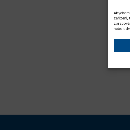
Abychom p
zařízení,
zpracováv
nebo odvo