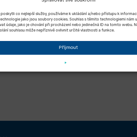
Spravovat své soukromí
oskytli co nejlepší služby, používáme k ukládání a/nebo přístupu k informac
 technologie jako jsou soubory cookies. Souhlas s těmito technologiemi nám
at údaje, jako je chování při procházení nebo jedinečná ID na tomto webu. 
lání souhlasu může nepříznivě ovlivnit určité vlastnosti a funkce.
Příjmout