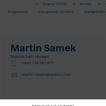
Skupina TEDOM
Novinky
Kogenerace
Energetické systémy
Energetické 
Martin Samek
Regional Sales Manager
+420 724 287 871
martin.samek@tedom.com