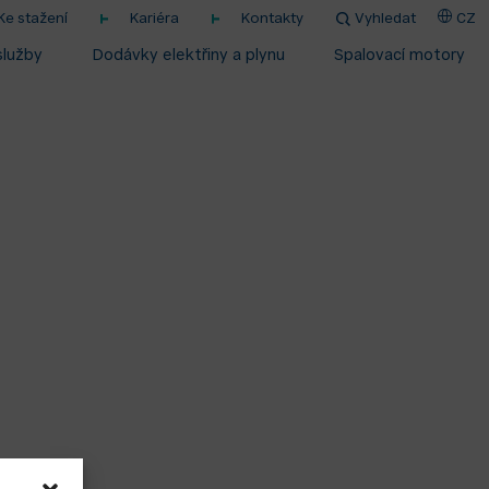
Ke stažení
Kariéra
Kontakty
Vyhledat
CZ
služby
Dodávky elektřiny a plynu
Spalovací motory