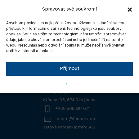
Spravovat své soukromí
Abychom poskytli co nejlepší služby, používáme k ukládání a/nebo
přístupu k informacím o zařízení, technologie jako jsou soubory
cookies. Souhlas s těmito technologiemi nám umožní zpracovávat
Skupina TEDOM
Kontakty
údaje, jako je chování při procházení nebo jedinečná ID na tomto
Aktuality
GDPR
webu. Nesouhlas nebo odvolání souhlasu může nepříznivě ovlivnit
určité vlastnosti a funkce.
Ke stažení
Politika IMS
Pro média
Ochrana oznamovatelů
Příjmout
Povinná publicita projektů
TEDOM a. s.
Výčapy 195, 674 01 Výčapy
+420 565 381 071
tedom@tedom.com
Datová schránka: mfrg582