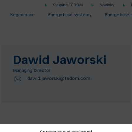
Skupina TEDOM
Novinky
Kogenerace
Energetické systémy
Energetické 
Dawid Jaworski
Managing Director
dawid.jaworski@tedom.com