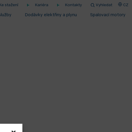
Ke stažení
Kariéra
Kontakty
Vyhledat
CZ
služby
Dodávky elektřiny a plynu
Spalovací motory