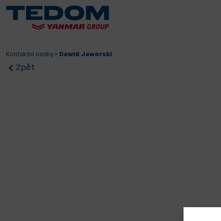
Kontaktní osoby
>
Dawid Jaworski
Zpět