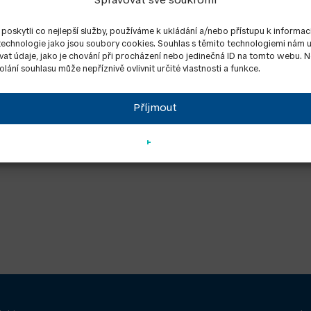
Spravovat své soukromí
oskytli co nejlepší služby, používáme k ukládání a/nebo přístupu k informac
 technologie jako jsou soubory cookies. Souhlas s těmito technologiemi nám
at údaje, jako je chování při procházení nebo jedinečná ID na tomto webu. 
lání souhlasu může nepříznivě ovlivnit určité vlastnosti a funkce.
Příjmout