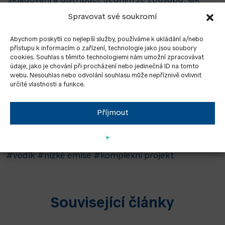
skladování a distribuci. Jedním ze způsobů, jak
vodík začít využívat již dnes, je jeho přimíchávání
Spravovat své soukromí
do zemního plynu. Do koncentrace 20 % je totiž
možné využít stávající plynovody bez nutnosti
Abychom poskytli co nejlepší služby, používáme k ukládání a/nebo
jejich velkých úprav.
přístupu k informacím o zařízení, technologie jako jsou soubory
cookies. Souhlas s těmito technologiemi nám umožní zpracovávat
Kromě dobrého propojení do funkčních celků
údaje, jako je chování při procházení nebo jedinečná ID na tomto
webu. Nesouhlas nebo odvolání souhlasu může nepříznivě ovlivnit
s obnovitelnými zdroji tak může už dnes
určité vlastnosti a funkce.
kogenerační jednotka částečně spalovat toto
obnovitelné palivo, což je vedle vysoké účinnosti a
flexibility její další nesporná výhoda.
Příjmout
#vodík
#nízké emise
#komplexní projekt
Související články