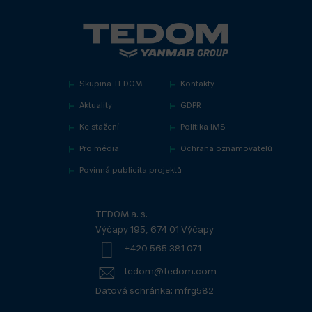
Skupina TEDOM
Kontakty
Aktuality
GDPR
Ke stažení
Politika IMS
Pro média
Ochrana oznamovatelů
Povinná publicita projektů
TEDOM a. s.
Výčapy 195, 674 01 Výčapy
+420 565 381 071
tedom@tedom.com
Datová schránka: mfrg582