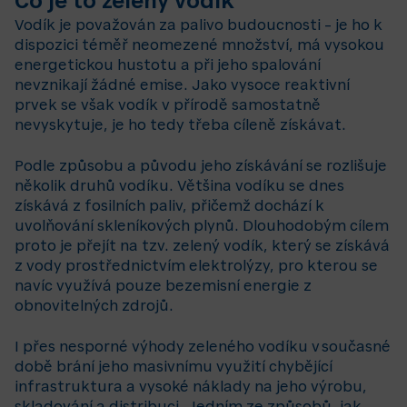
Co je to zelený vodík
Vodík je považován za palivo budoucnosti – je ho k
dispozici téměř neomezené množství, má vysokou
energetickou hustotu a při jeho spalování
nevznikají žádné emise. Jako vysoce reaktivní
prvek se však vodík v přírodě samostatně
nevyskytuje, je ho tedy třeba cíleně získávat.
Podle způsobu a původu jeho získávání se rozlišuje
několik druhů vodíku. Většina vodíku se dnes
získává z fosilních paliv, přičemž dochází k
uvolňování skleníkových plynů. Dlouhodobým cílem
proto je přejít na tzv. zelený vodík, který se získává
z vody prostřednictvím elektrolýzy, pro kterou se
navíc využívá pouze bezemisní energie z
obnovitelných zdrojů.
I přes nesporné výhody zeleného vodíku v současné
době brání jeho masivnímu využití chybějící
infrastruktura a vysoké náklady na jeho výrobu,