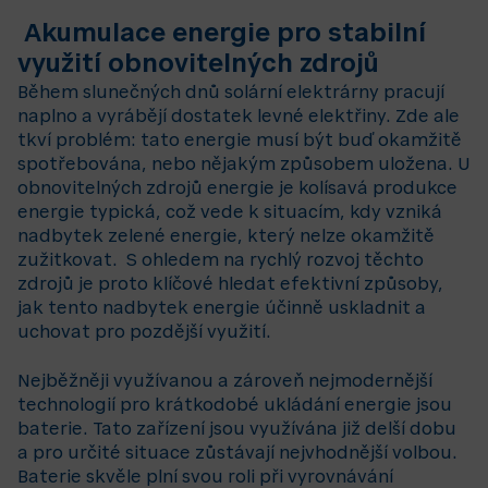
Akumulace energie pro stabilní
využití obnovitelných zdrojů
Během slunečných dnů solární elektrárny pracují
naplno a vyrábějí dostatek levné elektřiny. Zde ale
tkví problém: tato energie musí být buď okamžitě
spotřebována, nebo nějakým způsobem uložena. U
obnovitelných zdrojů energie je kolísavá produkce
energie typická, což vede k situacím, kdy vzniká
nadbytek zelené energie, který nelze okamžitě
zužitkovat. S ohledem na rychlý rozvoj těchto
zdrojů je proto klíčové hledat efektivní způsoby,
jak tento nadbytek energie účinně uskladnit a
uchovat pro pozdější využití.
Nejběžněji využívanou a zároveň nejmodernější
technologií pro krátkodobé ukládání energie jsou
baterie. Tato zařízení jsou využívána již delší dobu
a pro určité situace zůstávají nejvhodnější volbou.
Baterie skvěle plní svou roli při vyrovnávání