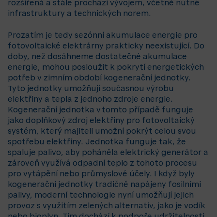
rozšířená a stále prochází vývojem, včetně nutné
infrastruktury a technických norem.
Prozatím je tedy sezónní akumulace energie pro
fotovoltaické elektrárny prakticky neexistující. Do
doby, než dosáhneme dostatečné akumulace
energie, mohou posloužit k pokrytí energetických
potřeb v zimním období kogenerační jednotky.
Tyto jednotky umožňují současnou výrobu
elektřiny a tepla z jednoho zdroje energie.
Kogenerační jednotka v tomto případě funguje
jako doplňkový zdroj elektřiny pro fotovoltaický
systém, který majiteli umožní pokrýt celou svou
spotřebu elektřiny.
Jednotka funguje tak, že
spaluje palivo, aby poháněla elektrický generátor a
zároveň využívá odpadní teplo z tohoto procesu
pro vytápění nebo průmyslové účely. I když byly
kogenerační jednotky tradičně napájeny fosilními
palivy, moderní technologie nyní umožňují jejich
provoz s využitím zelených alternativ, jako je vodík