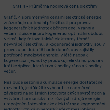
Graf 4
– Průměrná hodinová cena elektřiny
Graf č. 4 s průměrnými cenami elektrické energie
znázorňuje optimální příležitosti pro provoz
kogeneračních jednotek během dne. V ranní a
večerní špičce je pro kogeneraci optimální období.
V zimě, kdy fotovoltaické elektrárny téměř
nevyrábějí elektřinu, a kogenerační jednotky jsou v
provozu po dobu 16 hodin denně, aby zajistily
potřebné množství energie. V létě naopak
kogenerační jednotky produkují elektřinu pouze v
krátké špičce, která trvá 2 hodiny ráno a 2 hodiny
večer.
Než bude sezónní akumulace energie dostatečně
rozvinutá, je důležité vyhnout se nadměrné
závislosti na solárních fotovoltaických systémech a
vytvářet harmonický mix různých zdrojů energie.
Propojením fotovoltaické elektrárny a kogenerační
jednotky vzniká synergický efekt mezi oběma