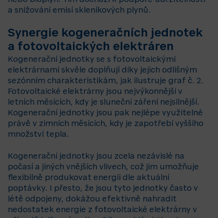
nebo bioplyn. Tím dochází k podpoře udržitelnosti
a snižování emisí skleníkových plynů.
Synergie kogeneračních jednotek
a fotovoltaických elektráren
Kogenerační jednotky se s fotovoltaickými
elektrárnami skvěle doplňují díky jejich odlišným
sezónním charakteristikám, jak ilustruje graf č. 2.
Fotovoltaické elektrárny jsou nejvýkonnější v
letních měsících, kdy je sluneční záření nejsilnější.
Kogenerační jednotky jsou pak nejlépe využitelné
právě v zimních měsících, kdy je zapotřebí vyššího
množství tepla.
Kogenerační jednotky jsou zcela nezávislé na
počasí a jiných vnějších vlivech, což jim umožňuje
flexibilně produkovat energii dle aktuální
poptávky. I přesto, že jsou tyto jednotky často v
létě odpojeny, dokážou efektivně nahradit
nedostatek energie z fotovoltaické elektrárny v