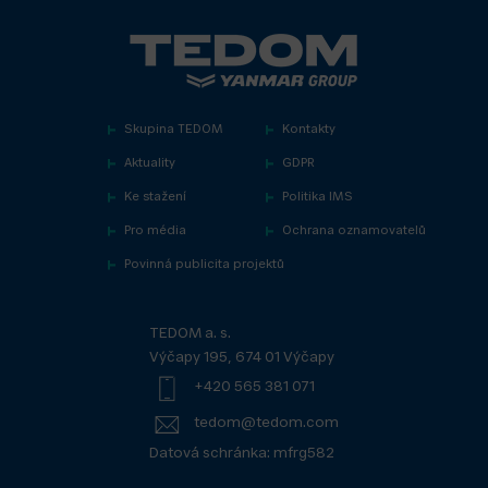
Skupina TEDOM
Kontakty
Aktuality
GDPR
Ke stažení
Politika IMS
Pro média
Ochrana oznamovatelů
Povinná publicita projektů
TEDOM a. s.
Výčapy 195, 674 01 Výčapy
+420 565 381 071
tedom@tedom.com
Datová schránka: mfrg582