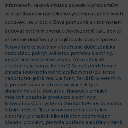
intervalech. Taková situace povede k problémům
se stabilitou energetického systému a spolehlivostí
dodávek. Je proto klíčové postupně a s rozmyslem
budovat celý mix energetických zdrojů tak, aby se
vzájemně doplňovaly a zajišťovaly stabilní provoz.
Fotovoltaické systémy v současné době zdaleka
nedokážou pokrýt veškerou potřebu elektřiny.
Využití instalovaného výkonu fotovoltaické
elektrárny je pouze kolem 12 %, což představuje
zhruba 1000 hodin ročně z celkových 8760. Tento
nedostatek ještě zesiluje fakt, že většina elektřiny
je produkována v letních měsících, kdy je
slunečního svitu dostatek. Naopak v zimních
měsících dosahuje produkce elektřiny z
fotovoltaických systémů zhruba 15 % ve srovnání s
letními měsíci. Tato nerovnoměrná produkce
elektřiny je v našich klimatických podmínkách
zásadní problém, protože potřeba elektřiny v zimě