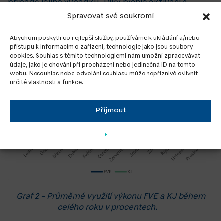
případě jejího výpadku. Díky rychlé aktivaci a
schopnosti okamžitě generovat elektřinu a teplo
Spravovat své soukromí
jsou schopny vyrovnat nedostatečnou produkci
elektřiny téměř okamžitě.
Abychom poskytli co nejlepší služby, používáme k ukládání a/nebo
přístupu k informacím o zařízení, technologie jako jsou soubory
cookies. Souhlas s těmito technologiemi nám umožní zpracovávat
údaje, jako je chování při procházení nebo jedinečná ID na tomto
webu. Nesouhlas nebo odvolání souhlasu může nepříznivě ovlivnit
určité vlastnosti a funkce.
Příjmout
Graf 2 – Průměrné využití výkonu FVE a KJ během
celého roku v procentech.