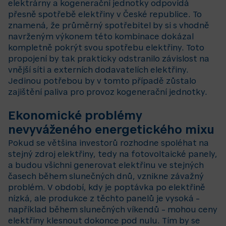
elektrárny a kogenerační jednotky odpovídá
přesně spotřebě elektřiny v České republice. To
znamená, že průměrný spotřebitel by si s vhodně
navrženým výkonem této kombinace dokázal
kompletně pokrýt svou spotřebu elektřiny. Toto
propojení by tak prakticky odstranilo závislost na
vnější síti a externích dodavatelích elektřiny.
Jedinou potřebou by v tomto případě zůstalo
zajištění paliva pro provoz kogenerační jednotky.
Ekonomické problémy
nevyváženého energetického mixu
Pokud se většina investorů rozhodne spoléhat na
stejný zdroj elektřiny, tedy na fotovoltaické panely,
a budou všichni generovat elektřinu ve stejných
časech během slunečných dnů, vznikne závažný
problém. V období, kdy je poptávka po elektřině
nízká, ale produkce z těchto panelů je vysoká –
například během slunečných víkendů – mohou ceny
elektřiny klesnout dokonce pod nulu. Tím by se