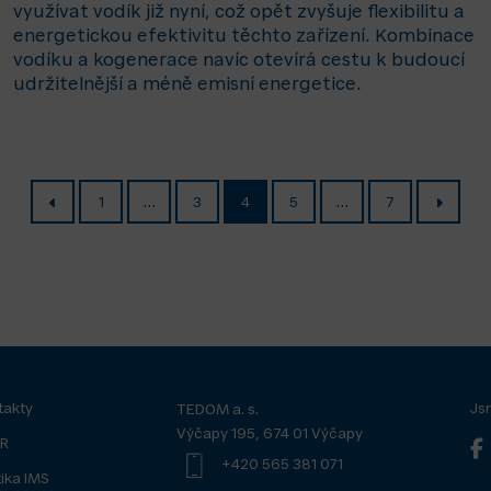
využívat vodík již nyní, což opět zvyšuje flexibilitu a
energetickou efektivitu těchto zařízení. Kombinace
vodíku a kogenerace navíc otevírá cestu k budoucí
udržitelnější a méně emisní energetice.
1
…
3
4
5
…
7
takty
Js
TEDOM a. s.
Výčapy 195, 674 01 Výčapy
R
+420 565 381 071
tika IMS