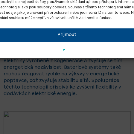
oskytli co nejlepší služby, používáme k ukládání a/nebo přístupu k informac
 technologie jako jsou soubory cookies. Souhlas s těmito technologiemi nám
BATERIOVÉ SYSTÉMY
at údaje, jako je chování při procházení nebo jedinečná ID na tomto webu. 
Bateriové systémy mohou být dalším zdrojem v
lání souhlasu může nepříznivě ovlivnit určité vlastnosti a funkce.
energetickém mixu, který dobře funguje společně s
kogenerační technologií. Kogenerační jednotky
produkují elektřinu a teplo současně. Baterie
Příjmout
mohou shromažďovat přebytečnou elektřinu, která
se nepoužije k okamžité spotřebě, a uchovávají ji
pro pozdější použití. Tím se maximalizuje využití
elektřiny vyrobené z kogenerace a zvyšuje se tím
energetická nezávislost. Bateriové systémy také
mohou reagovat rychle na výkyvy v energetické
poptávce, což zvyšuje stabilitu sítě. Spolupráce
těchto technologií přispívá ke zvýšení flexibility v
dodávkách elektrické energie.