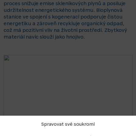
proces snižuje emise skleníkových plynů a posiluje
udržitelnost energetického systému. Bioplynová
stanice ve spojení s kogenerací podporuje čistou
energetiku a zároveň recykluje organický odpad,
což má pozitivní vliv na životní prostředí. Zbytkový
materiál navíc slouží jako hnojivo.
Spravovat své soukromí