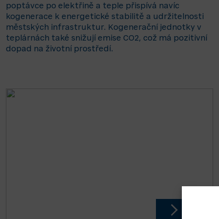
poptávce po elektřině a teple přispívá navíc
kogenerace k energetické stabilitě a udržitelnosti
městských infrastruktur. Kogenerační jednotky v
teplárnách také snižují emise CO2, což má pozitivní
dopad na životní prostředí.