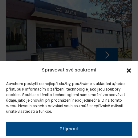
Spravovat své soukromí
AVECKÝ BAZÉN VE VYSOKÉM MÝTĚ
NÁVŠ
PART
Abychom poskytli co nejlepší služby, používáme k ukládání a/nebo
přístupu k informacím o zařízení, technologie jako jsou soubory
cookies. Souhlas s těmito technologiemi nám umožní zpracovávat
údaje, jako je chování při procházení nebo jedinečná ID na tomto
webu. Nesouhlas nebo odvolání souhlasu může nepříznivě ovlivnit
určité vlastnosti a funkce.
Příjmout