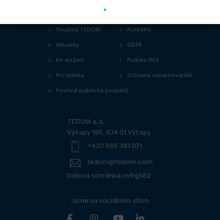
Skupina TEDOM
Kontakty
Aktuality
GDPR
Ke stažení
Politika IMS
Pro média
Ochrana oznamovatelů
Povinná publicita projektů
TEDOM a. s.
Výčapy 195, 674 01 Výčapy
+420 565 381 071
tedom@tedom.com
Datová schránka: mfrg582
Jsme na sociálních sítích