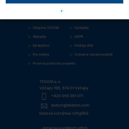
Skupina TEDOM
Kontakty
Aktuality
GDPR
Ke stažení
Politika IMS
Pro média
Ochrana oznamovatelů
Povinná publicita projektů
TEDOM a. s.
Výčapy 195, 674 01 Výčapy
+420 565 381 071
tedom@tedom.com
Datová schránka: mfrg582
Jsme na sociálních sítích