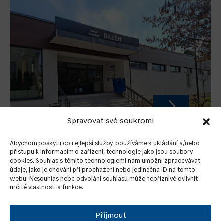
Spravovat své soukromí
ÉN VE VYSOKÉM MÝTĚ
NÁVŠTĚVA POTEN
PARTNERA Z ÁZE
Abychom poskytli co nejlepší služby, používáme k ukládání a/nebo
přístupu k informacím o zařízení, technologie jako jsou soubory
cookies. Souhlas s těmito technologiemi nám umožní zpracovávat
údaje, jako je chování při procházení nebo jedinečná ID na tomto
webu. Nesouhlas nebo odvolání souhlasu může nepříznivě ovlivnit
určité vlastnosti a funkce.
Příjmout