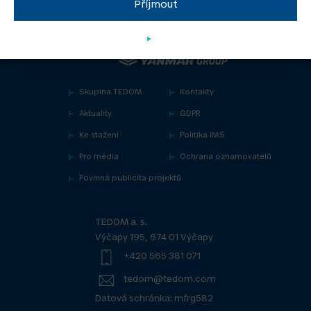
Příjmout
Skupina TEDOM
Kontakty
Aktuality
GDPR
Ke stažení
Politika IMS
Pro média
Ochrana oznamovatelů
Povinná publicita projektů
TEDOM a. s.
Výčapy 195, 674 01 Výčapy
+420 565 381 071
tedom@tedom.com
Datová schránka: mfrg582