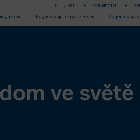
O nas
Aktualności
Ko
biogazowa
Kogeneracja na gaz ziemny
Kogeneracja b
dom ve světě