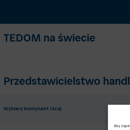
TEDOM na świecie
Przedstawicielstwo han
Wybierz kontynent i kraj
Eu
Aby zapew