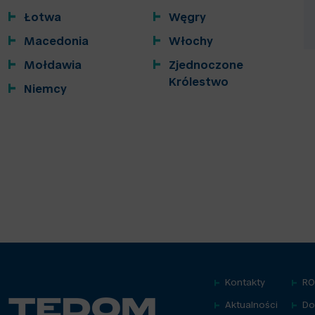
Łotwa
Węgry
Macedonia
Włochy
Mołdawia
Zjednoczone
Królestwo
Niemcy
Kontakty
R
Aktualności
Do