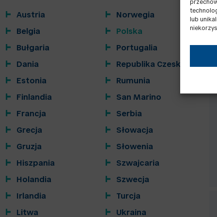
przechowy
technolo
Austria
Norwegia
lub unika
niekorzys
Belgia
Polska
Bułgaria
Portugalia
Dania
Republika Czeska
Estonia
Rumunia
Finlandia
San Marino
Francja
Serbia
Grecja
Słowacja
Gruzja
Słowenia
Hiszpania
Szwajcaria
Holandia
Szwecja
Irlandia
Turcja
Litwa
Ukraina