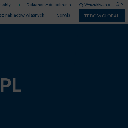
ntakty
Dokumenty do pobrania
Wyszukiwanie
PL
ez nakładów własnych
Serwis
TEDOM GLOBAL
 PL