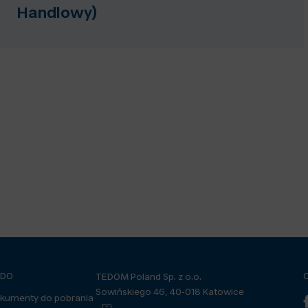
Handlowy)
ODO
TEDOM Poland Sp. z o.o.
Sowińskiego 46, 40-018 Katowice
kumenty do pobrania