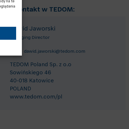
ody na te
eglądania
Twój kontakt w TEDOM:
Dawid Jaworski
Managing Director
dawid.jaworski@tedom.com
TEDOM Poland Sp. z o.o
Sowińskiego 46
40-018 Katowice
POLAND
www.tedom.com/pl