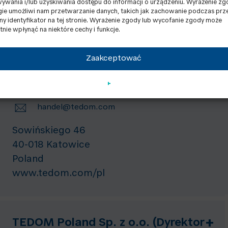
wania i/lub uzyskiwania dostępu do informacji o urządzeniu. Wyrażenie zg
gie umożliwi nam przetwarzanie danych, takich jak zachowanie podczas prz
lny identyfikator na tej stronie. Wyrażenie zgody lub wycofanie zgody może
tnie wpłynąć na niektóre cechy i funkcje.
-
TEDOM Poland Sp. z o.o. (Handel)
Dział handlowy
Zaakceptować
+48 605 104 609
handel@tedom.com
Sowińskiego 46
40-018 Katowice
Poland
www.tedom.com/pl
+
TEDOM Poland Sp. z o.o. (Dyrektor