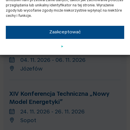
umożliwi nam przetwarzanie danych, takich jak zachowanie podczas
przeglądania lub unikalny identyfikator na tej stronie. Wyrażenie
IV Kongres Energetyki Rozproszonej
zgody lub wycofanie zgody może niekorzystnie wpłynąć na niektóre
cechy i funkcje.
04. 11. 2026 - 05. 11. 2026
Centrum Kongresowe ICE Kraków
Zaakceptować
XIII Konferencja Techniczna IGCP
04. 11. 2026 - 06. 11. 2026
Józefów
XIV Konferencja Techniczna „Nowy
Model Energetyki”
24. 11. 2026 - 26. 11. 2026
Sopot