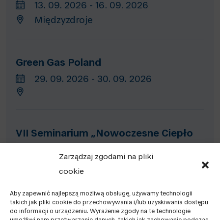
13. 09. 2026 - 16. 09. 2026
Międzyzdroje
Green Gas Poland
29. 09. 2026 - 30. 09. 2026
VII Seminarium „Nowoczesne Ciepło
– sieci ciepłownicze, chłód, ciepło
Zarządzaj zgodami na pliki
odpadowe, magazyny ciepła”
cookie
13. 10. 2026 - 15. 10. 2026
Aby zapewnić najlepszą możliwą obsługę, używamy technologii
takich jak pliki cookie do przechowywania i/lub uzyskiwania dostępu
do informacji o urządzeniu. Wyrażenie zgody na te technologie