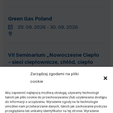
Green Gas Poland
29. 09. 2026 - 30. 09. 2026
VII Seminarium „Nowoczesne Ciepło
– sieci ciepłownicze, chłód, ciepło
odpadowe, magazyny ciepła”
Zarządzaj zgodami na pliki
13. 10. 2026 - 15. 10. 2026
cookie
Aby zapewnić najlepszą możliwą obsługę, używamy technologii
takich jak pliki cookie do przechowywania i/lub uzyskiwania dostępu
do informacji o urządzeniu. Wyrażenie zgody na te technologie
IV Kongres Energetyki Rozproszonej
umożliwi nam przetwarzanie danych, takich jak zachowanie podczas
przeglądania lub unikalny identyfikator na tej stronie. Wyrażenie