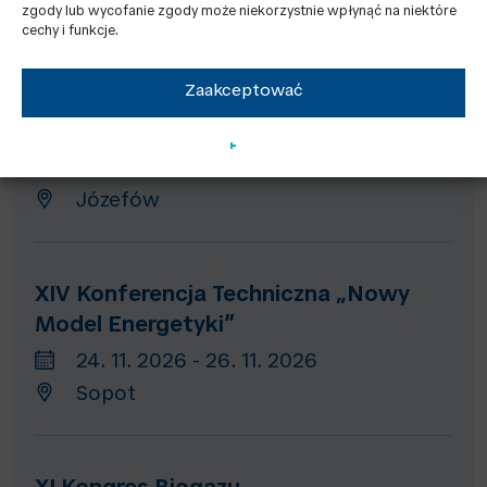
04. 11. 2026 - 05. 11. 2026
zgody lub wycofanie zgody może niekorzystnie wpłynąć na niektóre
cechy i funkcje.
Centrum Kongresowe ICE Kraków
Zaakceptować
XIII Konferencja Techniczna IGCP
04. 11. 2026 - 06. 11. 2026
Józefów
XIV Konferencja Techniczna „Nowy
Model Energetyki”
24. 11. 2026 - 26. 11. 2026
Sopot