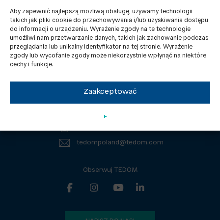
Aby zapewnić najlepszą możliwą obsługę, używamy technologii
takich jak pliki cookie do przechowywania i/lub uzyskiwania dostępu
do informacji o urządzeniu. Wyrażenie zgody na te technologie
umożliwi nam przetwarzanie danych, takich jak zachowanie podczas
przeglądania lub unikalny identyfikator na tej stronie. Wyrażenie
zgody lub wycofanie zgody może niekorzystnie wpłynąć na niektóre
Kontakty
RODO
cechy i funkcje.
Aktualności
Dokumenty do pobrania
Zaakceptować
TEDOM Poland Sp. z o.o.
Sowińskiego 46, 40-018 Katowice
Tel.: +48 605 105 801
tedompoland@tedom.com
Obserwuj TEDOM