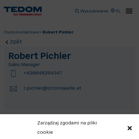
Wyszukiwanie
PL
Osoby kontaktowe
>
Robert Pichler
Zpět
Robert Pichler
Sales Manager
+436648294347
r.pichler@stromquelle.at
Zarządzaj zgodami na pliki
cookie