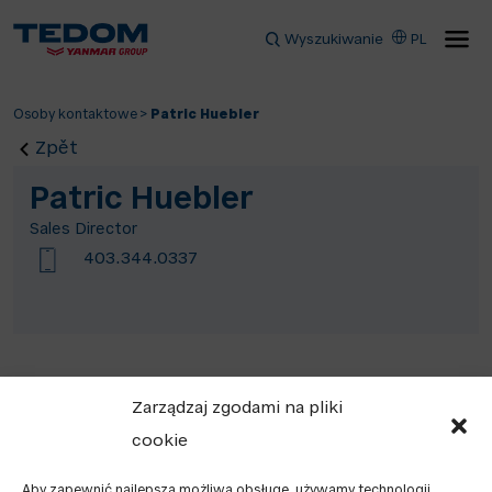
Wyszukiwanie
PL
Osoby kontaktowe
>
Patric Huebler
Zpět
Patric Huebler
Sales Director
403.344.0337
Zarządzaj zgodami na pliki
cookie
Aby zapewnić najlepszą możliwą obsługę, używamy technologii