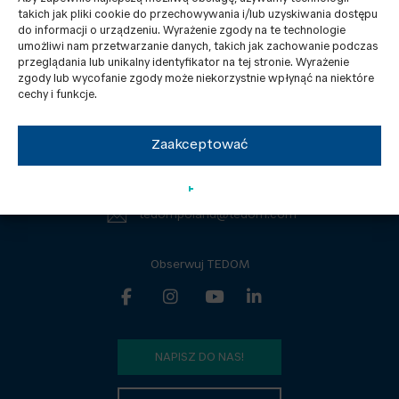
takich jak pliki cookie do przechowywania i/lub uzyskiwania dostępu
do informacji o urządzeniu. Wyrażenie zgody na te technologie
umożliwi nam przetwarzanie danych, takich jak zachowanie podczas
Kontakty
RODO
przeglądania lub unikalny identyfikator na tej stronie. Wyrażenie
zgody lub wycofanie zgody może niekorzystnie wpłynąć na niektóre
Aktualności
Dokumenty do pobrania
cechy i funkcje.
TEDOM Poland Sp. z o.o.
Zaakceptować
Sowińskiego 46, 40-018 Katowice
Tel.: +48 605 105 801
tedompoland@tedom.com
Obserwuj TEDOM
NAPISZ DO NAS!