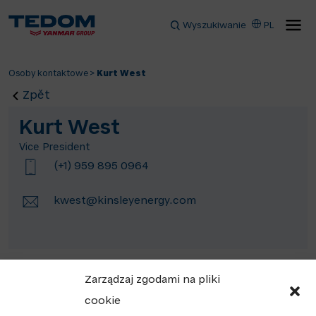
Wyszukiwanie
PL
Osoby kontaktowe
>
Kurt West
Zpět
Kurt West
Vice President
(+1) 959 895 0964
kwest@kinsleyenergy.com
Zarządzaj zgodami na pliki
cookie