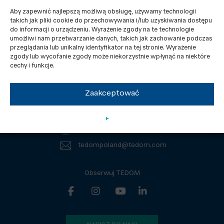
Aby zapewnić najlepszą możliwą obsługę, używamy technologii
takich jak pliki cookie do przechowywania i/lub uzyskiwania dostępu
do informacji o urządzeniu. Wyrażenie zgody na te technologie
umożliwi nam przetwarzanie danych, takich jak zachowanie podczas
przeglądania lub unikalny identyfikator na tej stronie. Wyrażenie
zgody lub wycofanie zgody może niekorzystnie wpłynąć na niektóre
Kontakty
RODO
cechy i funkcje.
Aktualności
Dokumenty do pobrania
Zaakceptować
TEDOM Poland Sp. z o.o.
Sowińskiego 46, 40-018 Katowice
Tel.: +48 605 105 801
tedompoland@tedom.com
Obserwuj TEDOM