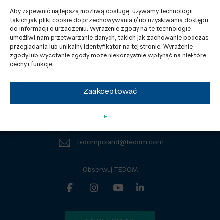
Aby zapewnić najlepszą możliwą obsługę, używamy technologii
takich jak pliki cookie do przechowywania i/lub uzyskiwania dostępu
do informacji o urządzeniu. Wyrażenie zgody na te technologie
umożliwi nam przetwarzanie danych, takich jak zachowanie podczas
przeglądania lub unikalny identyfikator na tej stronie. Wyrażenie
zgody lub wycofanie zgody może niekorzystnie wpłynąć na niektóre
Kontakty
RODO
cechy i funkcje.
Aktualności
Dokumenty do pobrania
Zaakceptować
TEDOM Poland Sp. z o.o.
Sowińskiego 46, 40-018 Katowice
Tel.: +48 605 105 801
tedompoland@tedom.com
Obserwuj TEDOM