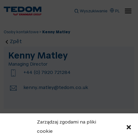
Wyszukiwanie
PL
Osoby kontaktowe
>
Kenny Matley
Zpět
Kenny Matley
Managing Director
+44 (0) 7920 721284
kenny.matley@tedom.co.uk
Zarządzaj zgodami na pliki
cookie