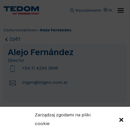
Wyszukiwanie
PL
Osoby kontaktowe
>
Alejo Fernández
Zpět
Alejo Fernández
Director
+54 11 4234 3516
ingen@ingen.com.ar
Zarządzaj zgodami na pliki
cookie