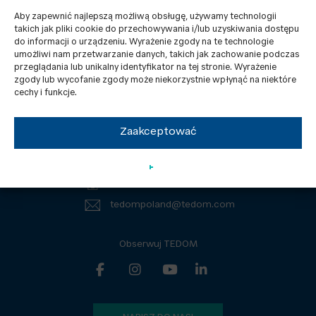
Aby zapewnić najlepszą możliwą obsługę, używamy technologii
takich jak pliki cookie do przechowywania i/lub uzyskiwania dostępu
do informacji o urządzeniu. Wyrażenie zgody na te technologie
umożliwi nam przetwarzanie danych, takich jak zachowanie podczas
przeglądania lub unikalny identyfikator na tej stronie. Wyrażenie
zgody lub wycofanie zgody może niekorzystnie wpłynąć na niektóre
Kontakty
RODO
cechy i funkcje.
Aktualności
Dokumenty do pobrania
Zaakceptować
TEDOM Poland Sp. z o.o.
Sowińskiego 46, 40-018 Katowice
Tel.: +48 605 105 801
tedompoland@tedom.com
Obserwuj TEDOM