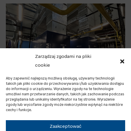
Zarządzaj zgodami na pliki
cookie
Aby zapewnić najlepszą możliwą obsługę, używamy technologii
takich jak pliki cookie do przechowywania i/lub uzyskiwania dostępu
JEDNOSTKI KOGENERACYJNE TEDOM – SZYBKIE
do informacji o urządzeniu. Wyrażenie zgody na te technologie
umożliwi nam przetwarzanie danych, takich jak zachowanie podczas
ROZWIĄZANIE GRZEWCZE I ENERGETYCZNE NA
przeglądania lub unikalny identyfikator na tej stronie. Wyrażenie
ZIMĘ
zgody lub wycofanie zgody może niekorzystnie wpłynąć na niektóre
cechy i funkcje.
Zaakceptować