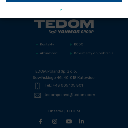
Kontakty
RODO
Aktualności
Dokumenty do pobrania
TEDOM Poland Sp. z o.o.
Sowińskiego 46, 40-018 Katowice
Tel.: +48 605 105 801
tedompoland@tedom.com
Obserwuj TEDOM