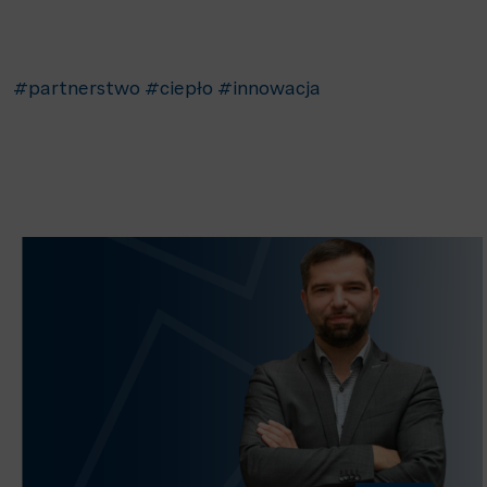
#partnerstwo
#ciepło
#innowacja