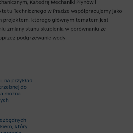
hanicznym, Katedrą Mechaniki Płynów i
ytetu Technicznego w Pradze współpracujemy jako
m projektem, którego głównym tematem jest
niu zmiany stanu skupienia w porównaniu ze
oprzez podgrzewanie wody.
, na przykład
otrzebnej do
ia można
nych
niezbędnych
kiem, który