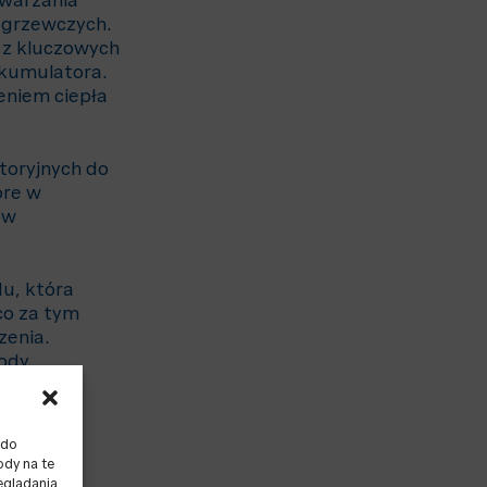
twarzania
w grzewczych.
 z kluczowych
akumulatora.
eniem ciepła
atoryjnych do
óre w
ów
u, która
co za tym
zenia.
ody.
ez Agencję
 do
ody na te
nym z
eglądania