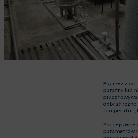
Poprzez zasto
parafiny lub n
przechowywan
dobrać różne 
temperatur „
Zmniejszenie 
parametrów m