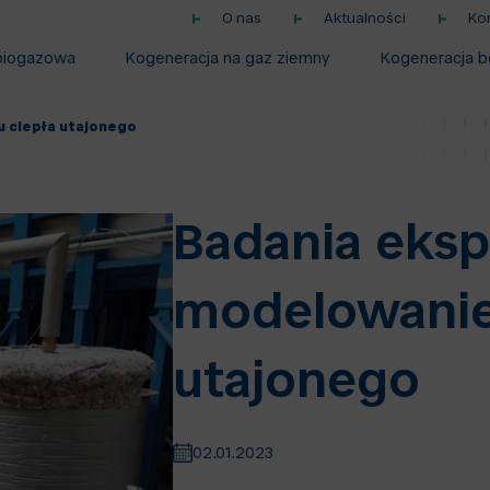
O nas
Aktualności
Ko
biogazowa
Kogeneracja na gaz ziemny
Kogeneracja b
 ciepła utajonego
Badania eksp
modelowanie
utajonego
02.01.2023