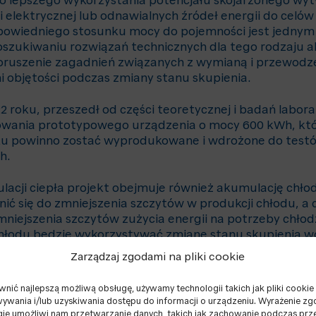
o lepszego wykorzystania potencjału skojarzonego wy
gii elektrycznej lub odnawialnych źródeł energii do celó
powiedniego stosunku mocy do pojemności jest jednym
szukiwaniu rozwiązań technicznych dla tego rodzaju 
poruszenie zagadnień związanych z wymianą i przewodz
 objętości podczas zmiany stanu skupienia.
22 roku, przeszedł od części teoretycznej i badań labor
owania prototypowego urządzenia o mocy 600 kWh, kt
ku powinno zostać wyprodukowane i wdrożone do test
h.
acji ciepła projekt obejmuje również akumulację chłod
ić się do zmniejszenia szczytów w produkcji chłodu, a 
zmniejszenia szczytów zużycia energii na potrzeby chłod
hłodu będzie wykorzystywać zmianę stanu skupienia w
Zarządzaj zgodami na pliki cookie
y ma zostać ukończony w 2025 roku, wspierany jest prz
ą Republiki Czeskiej.
nić najlepszą możliwą obsługę, używamy technologii takich jak pliki cookie
wania i/lub uzyskiwania dostępu do informacji o urządzeniu. Wyrażenie zg
ane w ramach projektu są na bieżąco publikowane. Jed
gie umożliwi nam przetwarzanie danych, takich jak zachowanie podczas prz