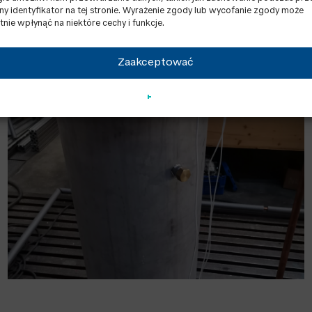
lny identyfikator na tej stronie. Wyrażenie zgody lub wycofanie zgody może
st artykuł, który
można przeczytać tutaj
.
tnie wpłynąć na niektóre cechy i funkcje.
Zaakceptować