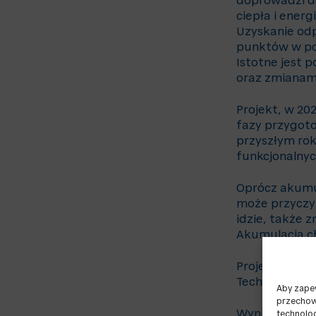
doprowadzi d
ciepła i ener
Uzyskanie od
punktów w po
Istotne jest 
oraz zmianami
Projekt, w 20
fazy przygot
przyszłym ro
funkcjonalnyc
Oprócz akumul
może przyczyn
idzie, także 
Akumulacja c
Projekt, któr
Technologiczn
Aby zapew
przechowy
Wyniki uzysk
technolo