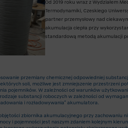
Od 2019 roku wraz z Wydziałem Mec
Termodynamiki, Czeskiego Uniwers
partner przemysłowy nad ciekawy
akumulacja ciepła przy wykorzysta
standardową metodą akumulacji p
sowanie przemiany chemicznej odpowiedniej substancji
iektórych soli, możliwe jest zmniejszenie przestrzeni p
ia pojemników. W zależności od warunków użytkowan
rodzaje substancji roboczych w zależności od wymaga
ładowania i rozładowywania” akumulatora.
objętości zbiornika akumulacyjnego przy zachowaniu 
ocy i pojemności jest naszym zdaniem kolejnym kierun