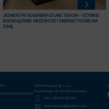
JEDNOSTKI KOGENERACYJNE TEDOM – SZYBKIE
ROZWIĄZANIE GRZEWCZE I ENERGETYCZNE NA
ZIMĘ
ODO
TEDOM Poland Sp. z o.o.
Sowińskiego 46, 40-018 Katowice
kumenty do pobrania
Tel.: +48 605 105 801
tedompoland@tedom.com