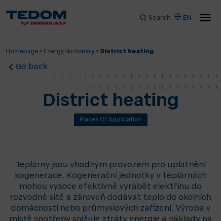
Search
EN
Homepage
>
Energy dictionary
>
District heating
Go back
District heating
Places Of Application
Teplárny jsou vhodným provozem pro uplatnění
kogenerace. Kogenerační jednotky v teplárnách
mohou vysoce efektivně vyrábět elektřinu do
rozvodné sítě a zároveň dodávat teplo do okolních
domácností nebo průmyslových zařízení. Výroba v
místě spotřeby snižuje ztráty energie a náklady na