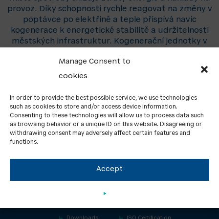
provoz. Díky schopnosti rychle reagovat na změny v
poptávce po elektřině a teple přispívá navíc
kogenerace k energetické stabilitě a udržitelnosti
městských infrastruktur. Kogenerační jednotky v
teplárnách také snižují emise CO2, což má pozitivní
Manage Consent to
dopad na životní prostředí.
cookies
In order to provide the best possible service, we use technologies
such as cookies to store and/or access device information.
Consenting to these technologies will allow us to process data such
as browsing behavior or a unique ID on this website. Disagreeing or
withdrawing consent may adversely affect certain features and
functions.
Accept
About us
Contacts
GDPR
News
Downloads
ISO Certification