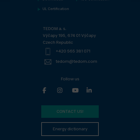
UL Certification
TEDOM a. s.
Výčapy 195, 674 01 Výčapy
Czech Republic
+420 565 381 071
tedom@tedom.com
Follow us
CONTACT US!
Energy dictionary