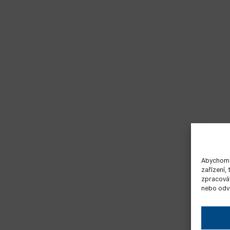
Abychom p
zařízení,
zpracováv
nebo odvo