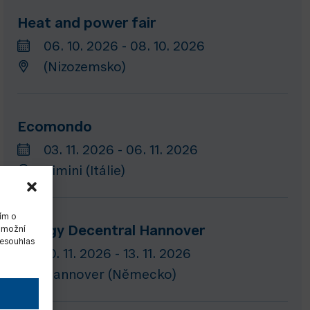
Heat and power fair
06. 10. 2026 - 08. 10. 2026
(Nizozemsko)
Ecomondo
03. 11. 2026 - 06. 11. 2026
Rimini (Itálie)
ím o
Energy Decentral Hannover
 umožní
Nesouhlas
10. 11. 2026 - 13. 11. 2026
Hannover (Německo)