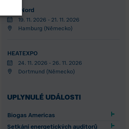
GET Nord
19. 11. 2026 - 21. 11. 2026
Hamburg (Německo)
HEATEXPO
24. 11. 2026 - 26. 11. 2026
Dortmund (Německo)
UPLYNULÉ UDÁLOSTI
Biogas Americas
Setkání energetických auditorů