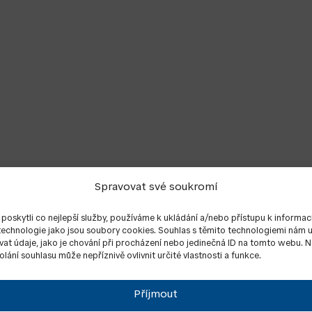
Spravovat své soukromí
oskytli co nejlepší služby, používáme k ukládání a/nebo přístupu k informac
 technologie jako jsou soubory cookies. Souhlas s těmito technologiemi nám
at údaje, jako je chování při procházení nebo jedinečná ID na tomto webu. 
lání souhlasu může nepříznivě ovlivnit určité vlastnosti a funkce.
Příjmout