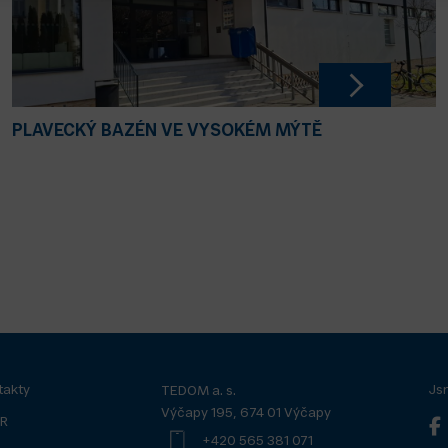
PLAVECKÝ BAZÉN VE VYSOKÉM MÝTĚ
takty
Js
TEDOM a. s.
Výčapy 195, 674 01 Výčapy
R
+420 565 381 071