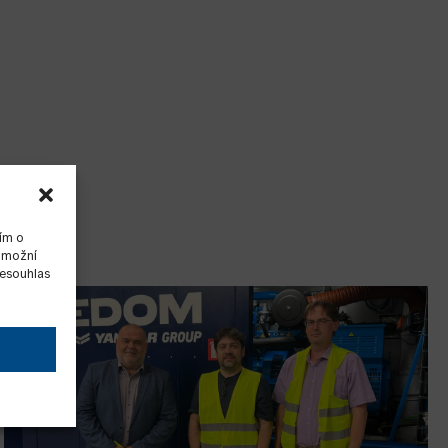
ím o
 umožní
Nesouhlas