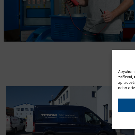
Abychom p
zařízení,
zpracováv
nebo odvo