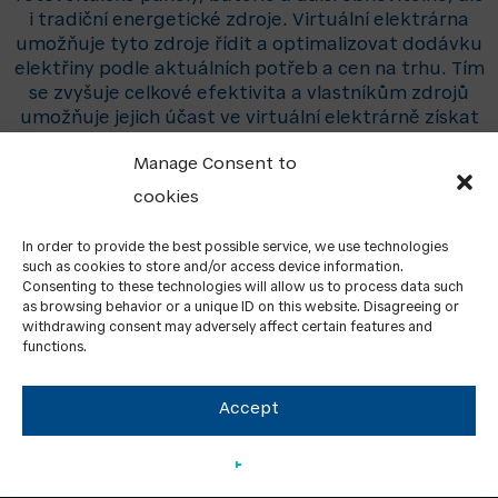
i tradiční energetické zdroje. Virtuální elektrárna
umožňuje tyto zdroje řídit a optimalizovat dodávku
elektřiny podle aktuálních potřeb a cen na trhu. Tím
se zvyšuje celkové efektivita a vlastníkům zdrojů
umožňuje jejich účast ve virtuální elektrárně získat
finanční odměnu. Tato moderní koncepce podporuje
Manage Consent to
udržitelnou energetiku a zvyšuje spolehlivost
dodávky elektřiny.
cookies
In order to provide the best possible service, we use technologies
such as cookies to store and/or access device information.
Consenting to these technologies will allow us to process data such
as browsing behavior or a unique ID on this website. Disagreeing or
withdrawing consent may adversely affect certain features and
functions.
Accept
About us
Contacts