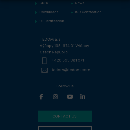
GDPR
News
Downloads
ISO Certification
UL Certification
TEDOM a. s.
Výčapy 195, 674 01 Výčapy
Czech Republic
+420 565 381 071
tedom@tedom.com
Follow us
CONTACT US!