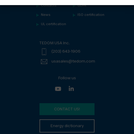
Contacts
GDPR
News
ISO certification
UL certification
TEDOM USA Inc.
(203) 643-1906
usasales@tedom.com
Follow us
CONTACT US!
Energy dictionary