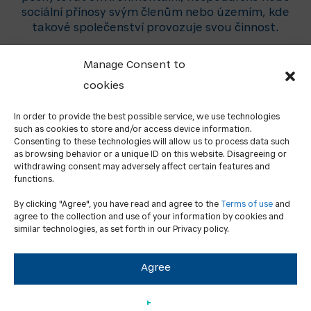
sociální přínosy svým členům nebo územím, kde
takové společenství provozuje svou činnost.
Manage Consent to
cookies
Do You Want to Help with Something?
Write Us.
In order to provide the best possible service, we use technologies
such as cookies to store and/or access device information.
Consenting to these technologies will allow us to process data such
CONTACT US!
as browsing behavior or a unique ID on this website. Disagreeing or
withdrawing consent may adversely affect certain features and
functions.
By clicking "Agree", you have read and agree to the
Terms of use
and
agree to the collection and use of your information by cookies and
similar technologies, as set forth in our Privacy policy.
Agree