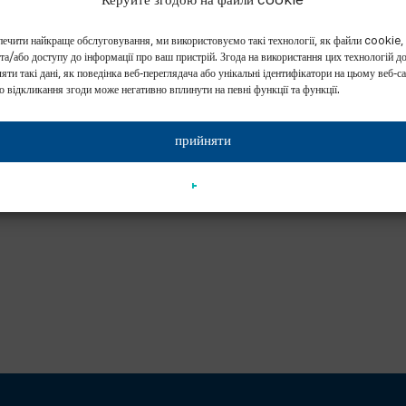
Керуйте згодою на файли cookie
ечити найкраще обслуговування, ми використовуємо такі технології, як файли cookie,
 та/або доступу до інформації про ваш пристрій. Згода на використання цих технологій д
яти такі дані, як поведінка веб-переглядача або унікальні ідентифікатори на цьому веб-са
о відкликання згоди може негативно вплинути на певні функції та функції.
прийняти