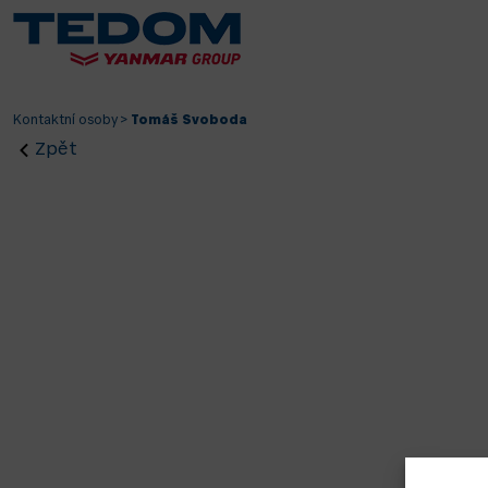
Kontaktní osoby
>
Tomáš Svoboda
Zpět