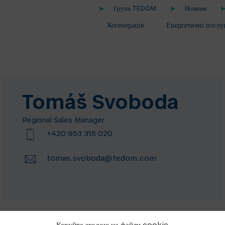
Група TEDOM
Новини
Когенерація
Енергетичні послу
Tomáš Svoboda
Regional Sales Manager
+420 953 315 020
tomas.svoboda@tedom.com