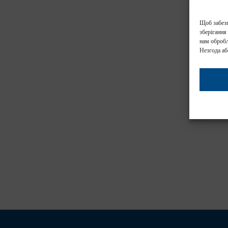
Щоб забезп
зберігання
нам обробл
Незгода аб