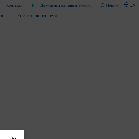
Контакти
Документи для завантаження
Пошук
UA
ги
Енергетичні системи